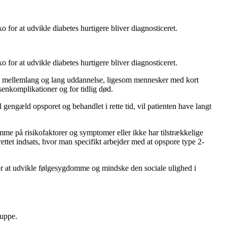
 for at udvikle diabetes hurtigere bliver diagnosticeret.
 for at udvikle diabetes hurtigere bliver diagnosticeret
.
ed mellemlang og lang uddannelse, ligesom mennesker med kort
senkomplikationer og for tidlig død.
l gengæld opsporet og behandlet i rette tid, vil patienten have langt
mme på risikofaktorer og symptomer eller ikke har tilstrækkelige
rettet indsats, hvor man specifikt arbejder med at opspore type 2-
 for at udvikle følgesygdomme og mindske den sociale ulighed i
ruppe.