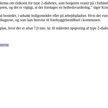
eskema om risikoen for type 2-diabetes, som borgeren svarer på i forb
eren, og det er vigtigt, at der foretages en helhedsvurdering,” siger K
på bosteder, i udsatte boligområder eller på arbejdspladser. Hvis det vurd
elle diagnose, og som kan henvise til forebyggelsestilbud i kommunen.
an, hvor der er afsat 7,0 mio. kr. til målrettet opsporing af type 2-di
unerne