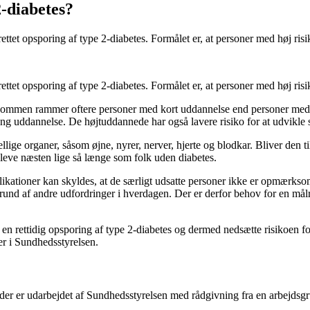
2-diabetes?
et opsporing af type 2-diabetes. Formålet er, at personer med høj risiko
tet opsporing af type 2-diabetes. Formålet er, at personer med høj risiko
 Sygdommen rammer oftere personer med kort uddannelse end personer m
g uddannelse. De højtuddannede har også lavere risiko for at udvikle 
llige organer, såsom øjne, nyrer, nerver, hjerte og blodkar. Bliver den ti
ve næsten lige så længe som folk uden diabetes.
ikationer kan skyldes, at de særligt udsatte personer ikke er opmærkso
 grund af andre udfordringer i hverdagen. Der er derfor behov for en mål
e en rettidig opsporing af type 2-diabetes og dermed nedsætte risikoen
er i Sundhedsstyrelsen.
 der er udarbejdet af Sundhedsstyrelsen med rådgivning fra en arbejdsg