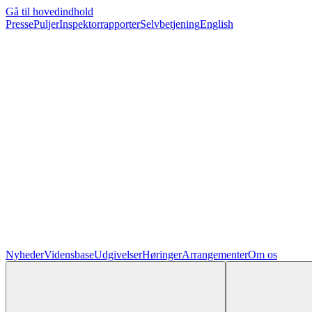
Gå til hovedindhold
Presse
Puljer
Inspektorrapporter
Selvbetjening
English
Nyheder
Vidensbase
Udgivelser
Høringer
Arrangementer
Om os