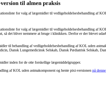
version til almen praksis
tionsliste for valg af lægemidler til vedligeholdelsesbehandling af 
ionsliste for valg af lægemidler til vedligeholdelsesbehandling af K
, så det bliver nemmere at bruge i klinikken. Derfor er der blevet udar
midler til behandling af vedligeholdelsesbehandling af KOL uden astm
dicin, Dansk Lungemedicinsk Selskab, Dansk Pædiatrisk Selskab, Dans
midler inden for de otte forskellige lægemiddelgrupper.
ndling af KOL uden astmakomponent og hente pixi-versionen
på denne