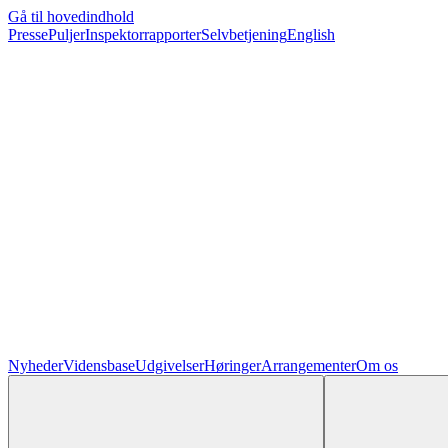
Gå til hovedindhold
Presse
Puljer
Inspektorrapporter
Selvbetjening
English
Nyheder
Vidensbase
Udgivelser
Høringer
Arrangementer
Om os