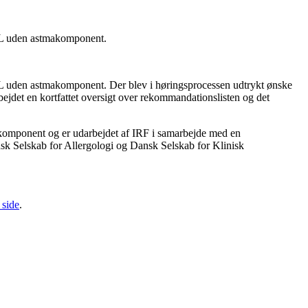
KOL uden astmakomponent.
OL uden astmakomponent. Der blev i høringsprocessen udtrykt ønske
bejdet en kortfattet oversigt over rekommandationslisten og det
akomponent og er udarbejdet af IRF i samarbejde med en
k Selskab for Allergologi og Dansk Selskab for Klinisk
 side
.