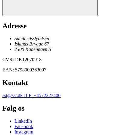
Adresse
Sundhedsstyrelsen
Islands Brygge 67
2300
København
S
CVR
:
DK12070918
EAN
:
5798000363007
Kontakt
sst@sst.dk
TLF
:
+4572227400
Følg os
LinkedIn
Facebook
Instagram