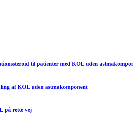
ations­steroid til patienter med KOL uden astma­kompo
andling af KOL uden astmakomponent
L på rette vej