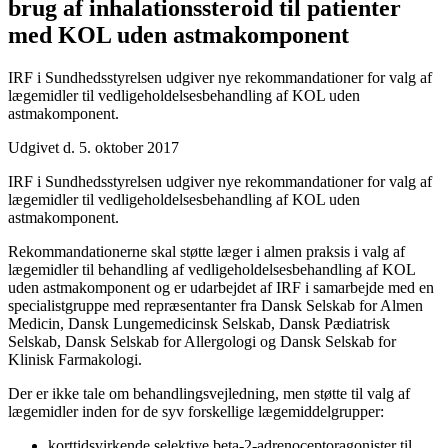
brug af inhalations­steroid til patienter
med KOL uden astma­komponent
IRF i Sundhedsstyrelsen udgiver nye rekommandationer for valg af
lægemidler til vedligeholdelsesbehandling af KOL uden
astmakomponent.
Udgivet d. 5. oktober 2017
IRF i Sundhedsstyrelsen udgiver nye rekommandationer for valg af
lægemidler til vedligeholdelsesbehandling af KOL uden
astmakomponent.
Rekommandationerne skal støtte læger i almen praksis i valg af
lægemidler til behandling af vedligeholdelsesbehandling af KOL
uden astmakomponent og er udarbejdet af IRF i samarbejde med en
specialistgruppe med repræsentanter fra Dansk Selskab for Almen
Medicin, Dansk Lungemedicinsk Selskab, Dansk Pædiatrisk
Selskab, Dansk Selskab for Allergologi og Dansk Selskab for
Klinisk Farmakologi.
Der er ikke tale om behandlingsvejledning, men støtte til valg af
lægemidler inden for de syv forskellige lægemiddelgrupper:
korttidsvirkende selektive beta-2-adrenoceptoragonister til