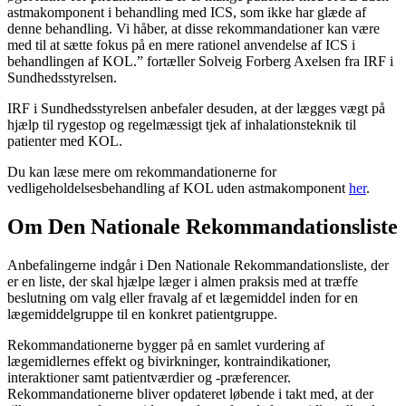
astmakomponent i behandling med ICS, som ikke har glæde af
denne behandling. Vi håber, at disse rekommandationer kan være
med til at sætte fokus på en mere rationel anvendelse af ICS i
behandlingen af KOL.” fortæller Solveig Forberg Axelsen fra IRF i
Sundhedsstyrelsen.
IRF i Sundhedsstyrelsen anbefaler desuden, at der lægges vægt på
hjælp til rygestop og regelmæssigt tjek af inhalationsteknik til
patienter med KOL.
Du kan læse mere om rekommandationerne for
vedligeholdelsesbehandling af KOL uden astmakomponent
her
.
Om Den Nationale Rekommandationsliste
Anbefalingerne indgår i Den Nationale Rekommandationsliste, der
er en liste, der skal hjælpe læger i almen praksis med at træffe
beslutning om valg eller fravalg af et lægemiddel inden for en
lægemiddelgruppe til en konkret patientgruppe.
Rekommandationerne bygger på en samlet vurdering af
lægemidlernes effekt og bivirkninger, kontraindikationer,
interaktioner samt patientværdier og -præferencer.
Rekommandationerne bliver opdateret løbende i takt med, at der