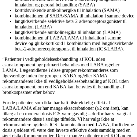
inhalation og peroral behandling (SABA)
korttidsvirkende antikolinergika til inhalation (SAMA)
kombinationen af SABA/SAMA til inhalation i samme device
langtidsvirkende selektive beta-2-adrenoceptoragonister til
inhalation (LABA)
langtidsvirkende antikolinergika til inhalation (LAMA)
kombinationen af LABA/LAMA til inhalation i samme
device og glukokortikoid i kombination med langtidsvirkende
beta-2-adrenoreceptoragonist til inhalation (ICS/LABA).
”Patienter i vedligeholdelsesbehandling af KOL uden
astmakomponent bør primært behandles med LABA og/eller
LAMA. Lægemidlerne i disse grupper rekommanderes som
ligeværdige inden for gruppen. SABA og/eller SAMA
rekommanderes ikke til vedligeholdelsesbehandling af KOL uden
astmakomponent, om end SABA kan benyttes til behandling af
bronkospasmer efter behov.
For de patienter, som ikke har haft tilstrækkelig effekt af
LABA/LAMA eller har mange eksacerbationer (≥2 om året), kan
tillæg af en moderat dosis ICS være gavnlig – derfor har vi valgt at
rekommandere disse i særlige tilfælde. Vi har valgt ikke at
rekommandere højdosis ICS i kombination med LABA, fordi denne
dosis sjældent vil være den laveste effektive dosis samtidig med en
øget risiko for pneumonier. Der er mange patienter med KOL uden