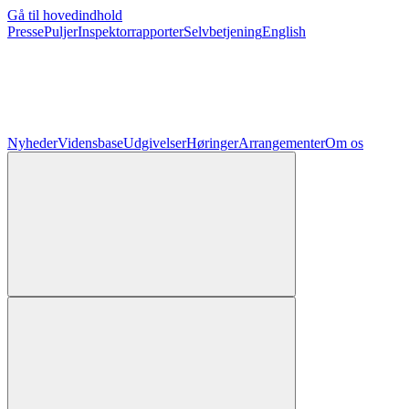
Gå til hovedindhold
Presse
Puljer
Inspektorrapporter
Selvbetjening
English
Nyheder
Vidensbase
Udgivelser
Høringer
Arrangementer
Om os