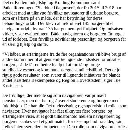
Det er Kerteminde, Ishøj og Kolding Kommune samt
Patientforeningen ”Sjældne Diagnoser”, der fra 2015 til 2018 har
arbejdet med at tilknytte frivillige navigatorer til udsatte borgere,
som er sårbare på en måde, der har betydning for deres
behandlingsforløb. Der blev i alt rekrutteret 145 borgere til et
navigatorforløb, hvoraf 135 har gennemført forløbet. Og indsatsen
virker, viser evalueringen. Både navigatoren og borgeren får noget
ud af forløbet. Den frivillige udvikler sig personligt, og borgeren får
en særlig hjælp og støtte.
”Vi håber, at erfaringerne fra de fire organisationer vil blive brugt af
andre kommuner til at gennemføre lignende indsatser for udsatte
borgere, så de får en bedre hjælp til at forstå og bruge
sundhedsvæsenet og kommunens egne sundhedstilbud. Det er jo
rigtig gode resultater, som svarer til lignende initiativer fra blandt
andet Kræftens Bekæmpelse og Region Hovedstaden” siger Tue
Kristensen.
De frivillige, der meldte sig som navigatorer, var primært
pensionister, men der har også været studerende og borgere med
fuldtidsjob. De har alle fået undervisning og supervision i rollen som
navigator. Hver navigator har fået tilknyttet flere borgere, og
erfaringerne viser, at et godt tillidsforhold mellem navigatoren og
borgeren skabes ved et godt match, for eksempel ud fra alder, køn,
fælles interesser eller kompetencer. Den rolle, som navigatoren oftest