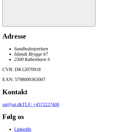
Adresse
Sundhedsstyrelsen
Islands Brygge 67
2300
København
S
CVR
:
DK12070918
EAN
:
5798000363007
Kontakt
sst@sst.dk
TLF
:
+4572227400
Følg os
LinkedIn