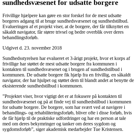
sundhedsvæsenet for udsatte borgere
Frivillige hjælpere kan gøre en stor forskel for de mest udsatte
borgeres adgang til at bruge sundhedsvæsenet og sundhedstilbud.
Evalueringen af et projekt viser, at de borgere, der får tilknyttet en
såkaldt navigator, får større trivsel og bedre overblik over deres
behandlingsforløb.
Udgivet d. 23. november 2018
Sundhedsstyrelsen har evalueret et 3-årigt projekt, hvor et korps af
frivillige har støttet de mest udsatte borgere fra kommunen i
kontakten til sundhedsvæsenet og i brugen af sundhedstilbud i
kommunen. De udsatte borgere fik hjælp fra en frivillig, en såkaldt
navigator, der har hjulpet og støttet dem til blandt andet at benytte de
eksisterende sundhedstilbud i kommunen.
”Projektet viser, hvor vigtigt det er at fokusere på kontakten til
sundhedsvæsenet og på at finde vej til sundhedstilbud i kommunen
for udsatte borgere. De borgere, som har svært ved at navigere i
behandlings- og rehabiliteringsforløb, bliver ofte i disse forløb, hvis
de får hjælp til de praktiske udfordringer og har en person at tale
med om deres bekymringer og tanker om deres sygdom og
sygdomsforløb”, siger akademisk medarbejder Tue Kristensen.