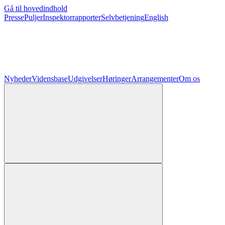
Gå til hovedindhold
Presse
Puljer
Inspektorrapporter
Selvbetjening
English
Nyheder
Vidensbase
Udgivelser
Høringer
Arrangementer
Om os