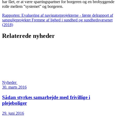
har fået, er at være sparringspartner for borgeren og en brobyggende
rolle mellem ”systemet” og borgeren.
Rapporten: Evaluering af navigatorprojekterne - første delrapport af
satspuljeprojektet Fremme af lighed i sundhed og sundhedsvæsenet
(2018)
Relaterede nyheder
Nyheder
30. marts 2016
Sådan styrkes samarbejde med frivillige i
plejeboliger
29. juni 2016