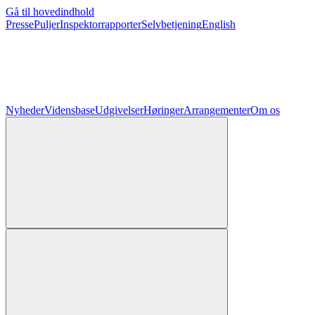
Gå til hovedindhold
Presse
Puljer
Inspektorrapporter
Selvbetjening
English
Nyheder
Vidensbase
Udgivelser
Høringer
Arrangementer
Om os