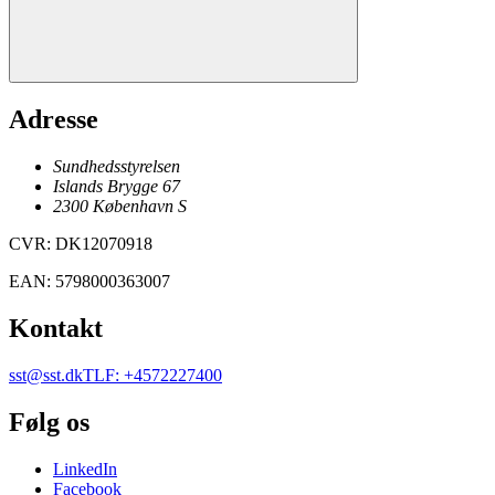
Adresse
Sundhedsstyrelsen
Islands Brygge 67
2300
København
S
CVR
:
DK12070918
EAN
:
5798000363007
Kontakt
sst@sst.dk
TLF
:
+4572227400
Følg os
LinkedIn
Facebook