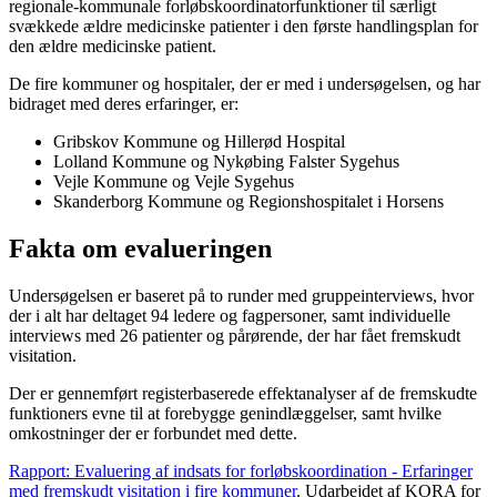
regionale-kommunale forløbskoordinatorfunktioner til særligt
svækkede ældre medicinske patienter i den første handlingsplan for
den ældre medicinske patient.
De fire kommuner og hospitaler, der er med i undersøgelsen, og har
bidraget med deres erfaringer, er:
Gribskov Kommune og Hillerød Hospital
Lolland Kommune og Nykøbing Falster Sygehus
Vejle Kommune og Vejle Sygehus
Skanderborg Kommune og Regionshospitalet i Horsens
Fakta om evalueringen
Undersøgelsen er baseret på to runder med gruppeinterviews, hvor
der i alt har deltaget 94 ledere og fagpersoner, samt individuelle
interviews med 26 patienter og pårørende, der har fået fremskudt
visitation.
Der er gennemført registerbaserede effektanalyser af de fremskudte
funktioners evne til at forebygge genindlæggelser, samt hvilke
omkostninger der er forbundet med dette.
Rapport: Evaluering af indsats for forløbskoordination - Erfaringer
med fremskudt visitation i fire kommuner
. Udarbejdet af KORA for