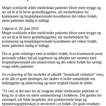
Meget svækkede ældre medicinske patienter bliver mere trygge og
ser ud til at få færre genindlæggelser, når medarbejdere fra
kommunen og hospitalspersonalet koordinerer det videre forløb,
mens patienten stadig er indlagt.
Udgivet d. 29. juni 2016
Meget svækkede ældre medicinske patienter bliver mere trygge og
ser ud til at få færre genindlæggelser, når medarbejdere fra
kommunen og hospitalspersonalet koordinerer det videre forløb,
mens patienten stadig er indlagt.
Der er gode erfaringer med at indføre forløb, hvor kommunalt ansat
personale rykker ind på sygehuset og arbejder tæt sammen med
hospitalspersonalet om udskrivelsen og det videre forløb for særligt
svage ældre patienter.
En evaluering af fire modeller af såkaldt ”fremskudt visitation” viser,
at de alle er gode løsninger, der skaber et bedre samarbejde om
indlæggelse og udskrivning og mere tryghed blandt de ældre.
”Vi ved, at der især for de svageste ældre medicinske patienter er
brug for at sikre en større sammenhæng i forløbene. Det gælder for
eksempel, når både hospitalet, den praktiserende læge og
hjemmesygeplejersken er involveret i et forløb. De gode resultater