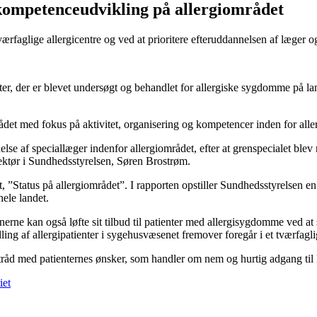
kompetence­udvikling på allergiområdet
rfaglige allergicentre og ved at prioritere efteruddannelsen af læger 
tienter, der er blevet undersøgt og behandlet for allergiske sygdomme på
rådet med fokus på aktivitet, organisering og kompetencer inden for alle
else af speciallæger indenfor allergiområdet, efter at grenspecialet blev
ektør i Sundhedsstyrelsen, Søren Brostrøm.
, ”Status på allergiområdet”. I rapporten opstiller Sundhedsstyrelsen en 
ele landet.
rne kan også løfte sit tilbud til patienter med allergisygdomme ved at
ng af allergipatienter i sygehusvæsenet fremover foregår i et tværfaglig
i tråd med patienternes ønsker, som handler om nem og hurtig adgang ti
iet