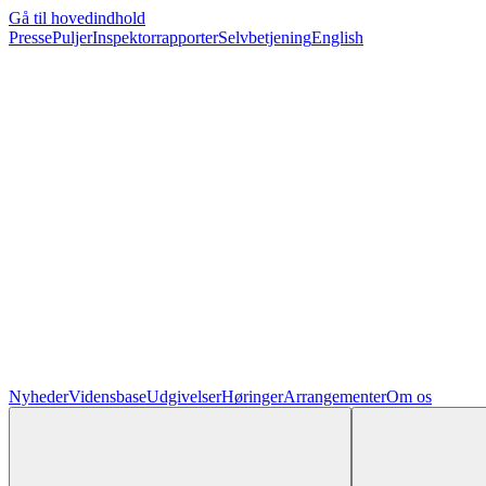
Gå til hovedindhold
Presse
Puljer
Inspektorrapporter
Selvbetjening
English
Nyheder
Vidensbase
Udgivelser
Høringer
Arrangementer
Om os