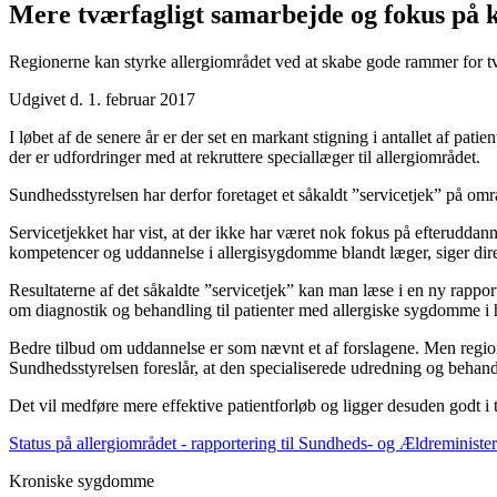
Mere tværfagligt samarbejde og fokus på 
Regionerne kan styrke allergiområdet ved at skabe gode rammer for tvæ
Udgivet d. 1. februar 2017
I løbet af de senere år er der set en markant stigning i antallet af pa
der er udfordringer med at rekruttere speciallæger til allergiområdet.
Sundhedsstyrelsen har derfor foretaget et såkaldt ”servicetjek” på om
Servicetjekket har vist, at der ikke har været nok fokus på efteruddann
kompetencer og uddannelse i allergisygdomme blandt læger, siger dir
Resultaterne af det såkaldte ”servicetjek” kan man læse i en ny rapport
om diagnostik og behandling til patienter med allergiske sygdomme i h
Bedre tilbud om uddannelse er som nævnt et af forslagene. Men regione
Sundhedsstyrelsen foreslår, at den specialiserede udredning og behandli
Det vil medføre mere effektive patientforløb og ligger desuden godt 
Status på allergiområdet - rapportering til Sundheds- og Ældreminister
Kroniske sygdomme