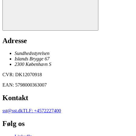
Adresse
Sundhedsstyrelsen
Islands Brygge 67
2300
København
S
CVR
:
DK12070918
EAN
:
5798000363007
Kontakt
sst@sst.dk
TLF
:
+4572227400
Følg os