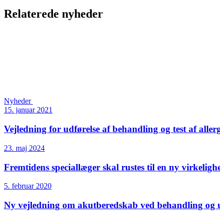
Relaterede nyheder
Nyheder
15. januar 2021
Vejledning for udførelse af behandling og test af aller
23. maj 2024
Fremtidens speciallæger skal rustes til en ny virkeligh
5. februar 2020
Ny vejledning om akutberedskab ved behandling og udr