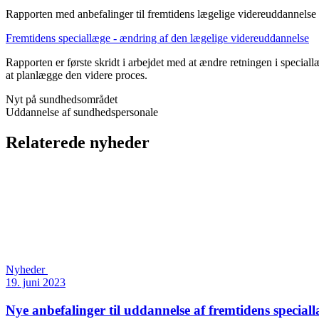
Rapporten med anbefalinger til fremtidens lægelige videreuddannelse
Fremtidens speciallæge - ændring af den lægelige videreuddannelse
Rapporten er første skridt i arbejdet med at ændre retningen i special
at planlægge den videre proces.
Nyt på sundhedsområdet
Uddannelse af sundhedspersonale
Relaterede nyheder
Nyheder
19. juni 2023
Nye anbefalinger til uddannelse af fremtidens special