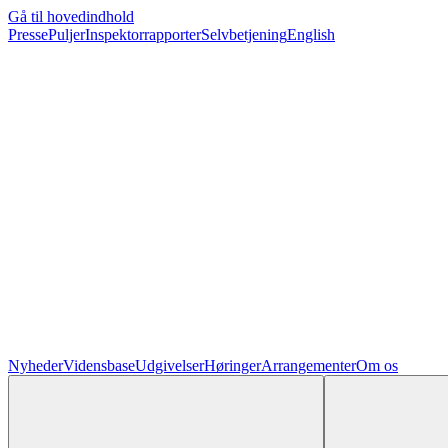
Gå til hovedindhold
Presse
Puljer
Inspektorrapporter
Selvbetjening
English
Nyheder
Vidensbase
Udgivelser
Høringer
Arrangementer
Om os