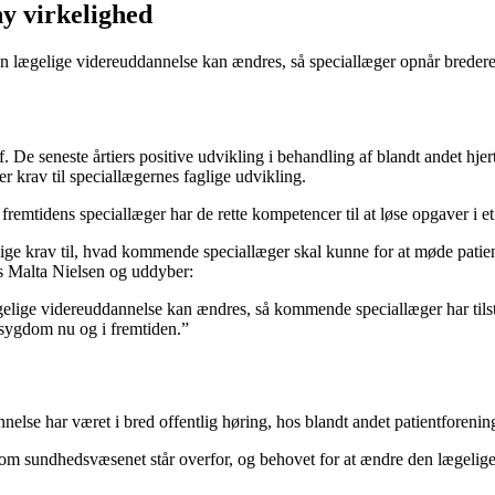
ny virkelighed
 den lægelige videreuddannelse kan ændres, så speciallæger opnår bre
e seneste årtiers positive udvikling i behandling af blandt andet hjert
er krav til speciallægernes faglige udvikling.
remtidens speciallæger har de rette kompetencer til at løse opgaver i e
rlige krav til, hvad kommende speciallæger skal kunne for at møde pati
s Malta Nielsen og uddyber:
elige videreuddannelse kan ændres, så kommende speciallæger har tilstr
ltisygdom nu og i fremtiden.”
else har været i bred offentlig høring, hos blandt andet patientforening
om sundhedsvæsenet står overfor, og behovet for at ændre den lægelige 