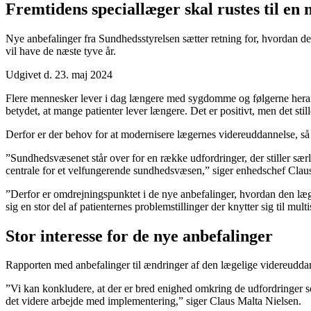
Fremtidens speciallæger skal rustes til en 
Nye anbefalinger fra Sundhedsstyrelsen sætter retning for, hvordan
vil have de næste tyve år.
Udgivet d. 23. maj 2024
Flere mennesker lever i dag længere med sygdomme og følgerne heraf. D
betydet, at mange patienter lever længere. Det er positivt, men det still
Derfor er der behov for at modernisere lægernes videreuddannelse, så f
”Sundhedsvæsenet står over for en række udfordringer, der stiller sæ
centrale for et velfungerende sundhedsvæsen,” siger enhedschef Clau
”Derfor er omdrejningspunktet i de nye anbefalinger, hvordan den læg
sig en stor del af patienternes problemstillinger der knytter sig til mu
Stor interesse for de nye anbefalinger
Rapporten med anbefalinger til ændringer af den lægelige videreuddann
”Vi kan konkludere, at der er bred enighed omkring de udfordringer s
det videre arbejde med implementering,” siger Claus Malta Nielsen.