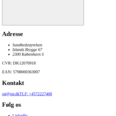
Adresse
Sundhedsstyrelsen
Islands Brygge 67
2300
København
S
CVR
:
DK12070918
EAN
:
5798000363007
Kontakt
sst@sst.dk
TLF
:
+4572227400
Følg os
LinkedIn