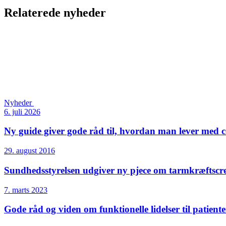
Relaterede nyheder
Nyheder
6. juli 2026
Ny guide giver gode råd til, hvordan man lever med c
29. august 2016
Sundheds­styrelsen udgiver ny pjece om tarmkræft­scr
7. marts 2023
Gode råd og viden om funktionelle lidelser til patient