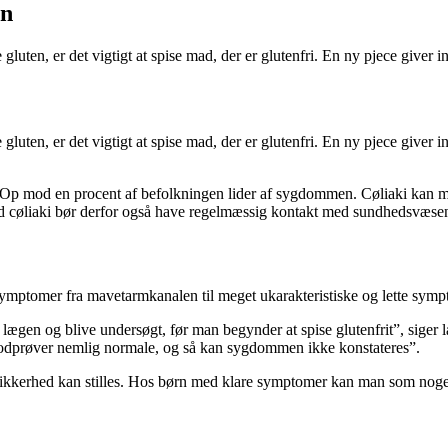
en
le gluten, er det vigtigt at spise mad, der er glutenfri. En ny pjece g
le gluten, er det vigtigt at spise mad, der er glutenfri. En ny pjece g
 Op mod en procent af befolkningen lider af sygdommen. Cøliaki kan me
ed cøliaki bør derfor også have regelmæssig kontakt med sundhedsvæsen
ymptomer fra mavetarmkanalen til meget ukarakteristiske og lette sympt
 til lægen og blive undersøgt, før man begynder at spise glutenfrit”, si
blodprøver nemlig normale, og så kan sygdommen ikke konstateres”.
kkerhed kan stilles. Hos børn med klare symptomer kan man som noget ny