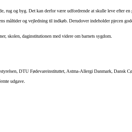
de, rug og byg. Det kan derfor være udfordrende at skulle leve efter en g
ns måltider og vejledning til indkøb. Derudover indeholder pjecen gode 
nner, skolen, daginstitutionen med videre om barnets sygdom.
arestyrelsen, DTU Fødevareinstituttet, Astma-Allergi Danmark, Dansk C
 femte udgave.