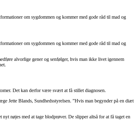
iver informationer om sygdommen og kommer med gode råd til mad og
iver informationer om sygdommen og kommer med gode råd til mad og
dføre alvorlige gener og senfølger, hvis man ikke livet igennem
et.
omer. Det kan derfor være svært at få stillet diagnosen.
ger læge Jette Blands, Sundhedsstyrelsen. ”Hvis man begynder på en diæt
t nøjes med at tage blodprøver. De slipper altså for at få taget en