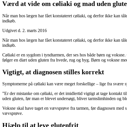
Værd at vide om cøliaki og mad uden glut
Når man hos lægen har fået konstateret cøliaki, og derfor ikke kan tå
indkøb.
Udgivet d. 2. marts 2016
Når man hos lægen har fået konstateret cøliaki, og derfor ikke kan tå
indkøb.
Cøliaki er en sygdom i tyndtarmen, der ses hos både børn og voksne.
følger en diæt uden gluten fra hvede, rug og byg. Børn og voksne m
Vigtigt, at diagnosen stilles korrekt
Symptomerne på cøliaki kan være meget forskellige – lige fra svære s
”Er der mistanke om cøliaki, er det imidlertid vigtigt at tage kontakt
uden gluten, før man er blevet undersøgt, bliver tarmslimhinden og 
Voksne skal have taget en vævsprøve fra tarmen, før diagnosen med si
vævsprøve.
Hjælp til at leve glutenfrit