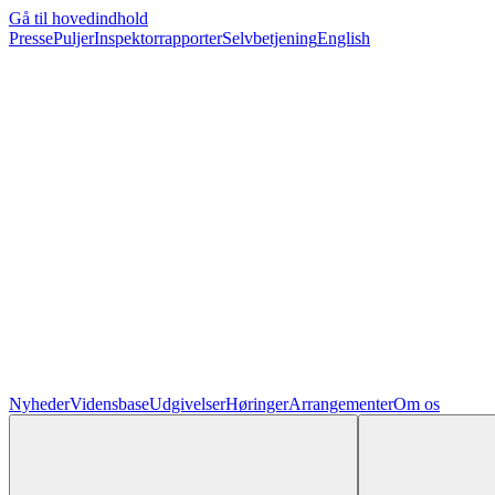
Gå til hovedindhold
Presse
Puljer
Inspektorrapporter
Selvbetjening
English
Nyheder
Vidensbase
Udgivelser
Høringer
Arrangementer
Om os