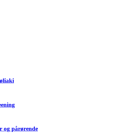
øliaki
eening
er og pårørende