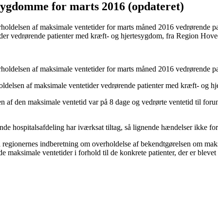
esygdomme for marts 2016 (opdateret)
rholdelsen af maksimale ventetider for marts måned 2016 vedrørende pat
der vedrørende patienter med kræft- og hjertesygdom, fra Region Hove
rholdelsen af maksimale ventetider for marts måned 2016 vedrørende pa
oldelsen af maksimale ventetider vedrørende patienter med kræft- og 
n af den maksimale ventetid var på 8 dage og vedrørte ventetid til foru
e hospitalsafdeling har iværksat tiltag, så lignende hændelser ikke for
il regionernes indberetning om overholdelse af bekendtgørelsen om mak
maksimale ventetider i forhold til de konkrete patienter, der er blevet