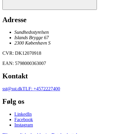
Adresse
Sundhedsstyrelsen
Islands Brygge 67
2300
København
S
CVR
:
DK12070918
EAN
:
5798000363007
Kontakt
sst@sst.dk
TLF
:
+4572227400
Følg os
LinkedIn
Facebook
Instagram