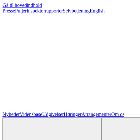
Gå til hovedindhold
Presse
Puljer
Inspektorrapporter
Selvbetjening
English
Nyheder
Vidensbase
Udgivelser
Høringer
Arrangementer
Om os