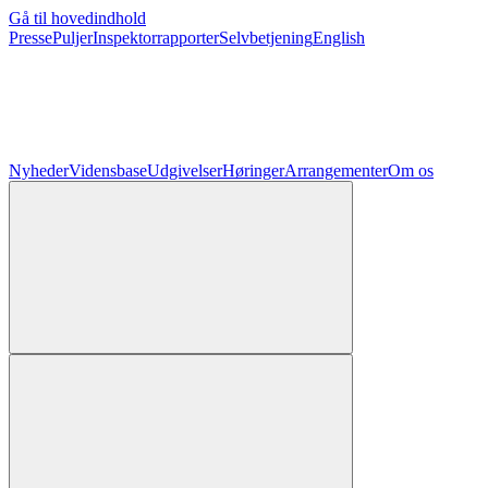
Gå til hovedindhold
Presse
Puljer
Inspektorrapporter
Selvbetjening
English
Nyheder
Vidensbase
Udgivelser
Høringer
Arrangementer
Om os