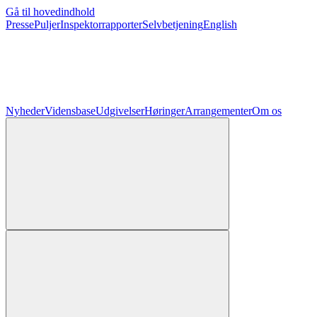
Gå til hovedindhold
Presse
Puljer
Inspektorrapporter
Selvbetjening
English
Nyheder
Vidensbase
Udgivelser
Høringer
Arrangementer
Om os