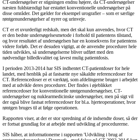
CT-undersøgelser er stigningen endnu højere, da CT-undersøgelser
næsten fuldstændigt har erstattet konventionelle undersøgelser på
disse områder. Det gælder for eksempel urografier – som er særlige
røntgenundersøgelser af nyrer og urinveje.
CT er et uvurderligt redskab, men det skal kun anvendes, hvor CT
er den bedste undersøgelsesmetode i forhold til patientens tilstand,
og hvor resultatet af undersøgelsen har en konsekvens for patientens
videre forløb. Det er desuden vigtigt, at de anvendte procedurer hele
tiden udvikles, så undersøgelserne bliver udført med den
nødvendige billedkvalitet og lavest mulig patientdosis.
I perioden 2013-2014 har SIS indhentet CT-patientdoser for hele
landet, med henblik på at fastsætte nye såkaldte referencedoser for
CT. Referencedoser er et værktøj, som afdelingerne bruger i arbejdet
med at udvikle deres procedurer. Der findes i øjeblikket
referencedoser for konventionelle røntgenundersøgelser, CT-
undersøgelser og nuklearmedicinske undersøgelser, men på sigt vil
der også blive fastsat referencedoser for bl.a. hjerteoperationer, hvor
røntgen bruges til at følge operationen.
Rapporten viser, at der er stor spredning af de indsendte doser, så der
er fortsat grundlag for at arbejde med udvikling af procedurerne.
SIS håber, at informationerne i rapporten 'Udvikling i brug af