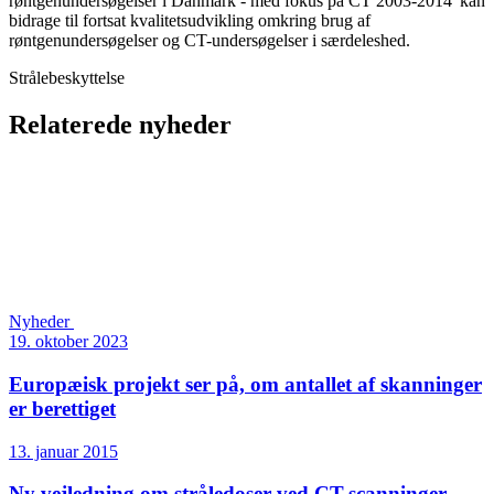
røntgenundersøgelser i Danmark - med fokus på CT 2003-2014' kan
bidrage til fortsat kvalitetsudvikling omkring brug af
røntgenundersøgelser og CT-undersøgelser i særdeleshed.
Strålebeskyttelse
Relaterede nyheder
Nyheder
19. oktober 2023
Europæisk projekt ser på, om antallet af skanninger
er berettiget
13. januar 2015
Ny vejledning om stråledoser ved CT-scanninger