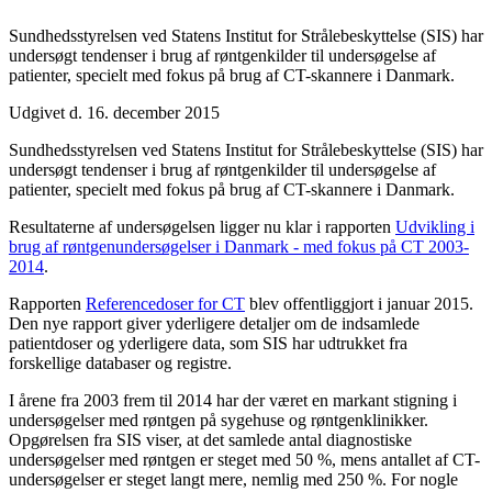
Sundhedsstyrelsen ved Statens Institut for Strålebeskyttelse (SIS) har
undersøgt tendenser i brug af røntgenkilder til undersøgelse af
patienter, specielt med fokus på brug af CT-skannere i Danmark.
Udgivet d. 16. december 2015
Sundhedsstyrelsen ved Statens Institut for Strålebeskyttelse (SIS) har
undersøgt tendenser i brug af røntgenkilder til undersøgelse af
patienter, specielt med fokus på brug af CT-skannere i Danmark.
Resultaterne af undersøgelsen ligger nu klar i rapporten
Udvikling i
brug af røntgenundersøgelser i Danmark - med fokus på CT 2003-
2014
.
Rapporten
Referencedoser for CT
blev offentliggjort i januar 2015.
Den nye rapport giver yderligere detaljer om de indsamlede
patientdoser og yderligere data, som SIS har udtrukket fra
forskellige databaser og registre.
I årene fra 2003 frem til 2014 har der været en markant stigning i
undersøgelser med røntgen på sygehuse og røntgenklinikker.
Opgørelsen fra SIS viser, at det samlede antal diagnostiske
undersøgelser med røntgen er steget med 50 %, mens antallet af CT-
undersøgelser er steget langt mere, nemlig med 250 %. For nogle