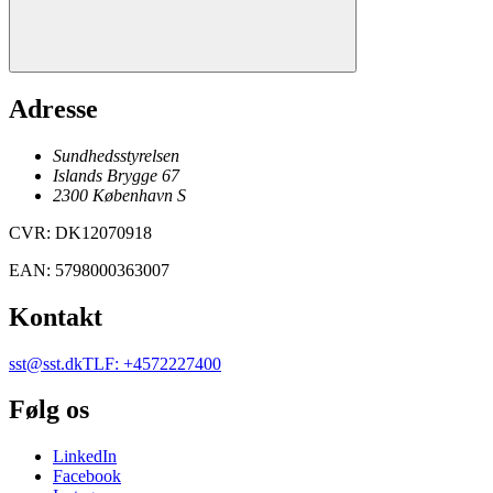
Adresse
Sundhedsstyrelsen
Islands Brygge 67
2300
København
S
CVR
:
DK12070918
EAN
:
5798000363007
Kontakt
sst@sst.dk
TLF
:
+4572227400
Følg os
LinkedIn
Facebook