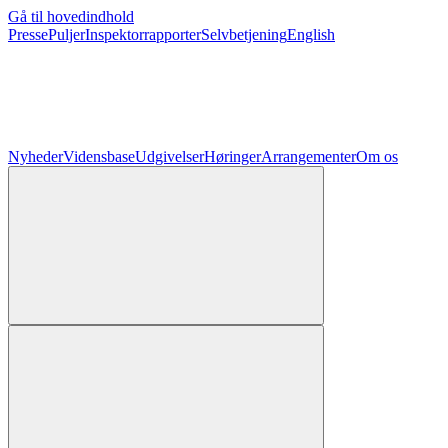
Gå til hovedindhold
Presse
Puljer
Inspektorrapporter
Selvbetjening
English
Nyheder
Vidensbase
Udgivelser
Høringer
Arrangementer
Om os