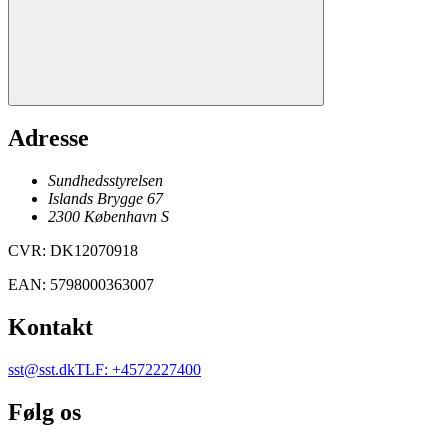
Adresse
Sundhedsstyrelsen
Islands Brygge 67
2300
København
S
CVR
:
DK12070918
EAN
:
5798000363007
Kontakt
sst@sst.dk
TLF
:
+4572227400
Følg os