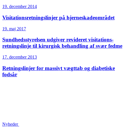
19. december 2014
Visitations­retningslinjer på hjerneskade­området
19. maj 2017
Sundheds­styrelsen udgiver revideret visitations­
retningslinje til kirurgisk behandling af svær fedme
17. december 2013
Retningslinjer for massivt vægttab og diabetiske
fodsår
Nyheder