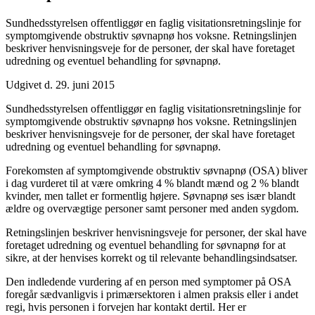
Sundhedsstyrelsen offentliggør en faglig visitationsretningslinje for
symptomgivende obstruktiv søvnapnø hos voksne. Retningslinjen
beskriver henvisningsveje for de personer, der skal have foretaget
udredning og eventuel behandling for søvnapnø.
Udgivet d. 29. juni 2015
Sundhedsstyrelsen offentliggør en faglig visitationsretningslinje for
symptomgivende obstruktiv søvnapnø hos voksne. Retningslinjen
beskriver henvisningsveje for de personer, der skal have foretaget
udredning og eventuel behandling for søvnapnø.
Forekomsten af symptomgivende obstruktiv søvnapnø (OSA) bliver
i dag vurderet til at være omkring 4 % blandt mænd og 2 % blandt
kvinder, men tallet er formentlig højere. Søvnapnø ses især blandt
ældre og overvægtige personer samt personer med anden sygdom.
Retningslinjen beskriver henvisningsveje for personer, der skal have
foretaget udredning og eventuel behandling for søvnapnø for at
sikre, at der henvises korrekt og til relevante behandlingsindsatser.
Den indledende vurdering af en person med symptomer på OSA
foregår sædvanligvis i primærsektoren i almen praksis eller i andet
regi, hvis personen i forvejen har kontakt dertil. Her er