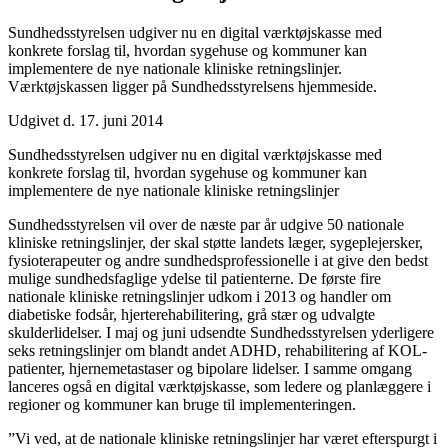
Sundhedsstyrelsen udgiver nu en digital værktøjskasse med
konkrete forslag til, hvordan sygehuse og kommuner kan
implementere de nye nationale kliniske retningslinjer.
Værktøjskassen ligger på Sundhedsstyrelsens hjemmeside.
Udgivet d. 17. juni 2014
Sundhedsstyrelsen udgiver nu en digital værktøjskasse med
konkrete forslag til, hvordan sygehuse og kommuner kan
implementere de nye nationale kliniske retningslinjer
Sundhedsstyrelsen vil over de næste par år udgive 50 nationale
kliniske retningslinjer, der skal støtte landets læger, sygeplejersker,
fysioterapeuter og andre sundhedsprofessionelle i at give den bedst
mulige sundhedsfaglige ydelse til patienterne. De første fire
nationale kliniske retningslinjer udkom i 2013 og handler om
diabetiske fodsår, hjerterehabilitering, grå stær og udvalgte
skulderlidelser. I maj og juni udsendte Sundhedsstyrelsen yderligere
seks retningslinjer om blandt andet ADHD, rehabilitering af KOL-
patienter, hjernemetastaser og bipolare lidelser. I samme omgang
lanceres også en digital værktøjskasse, som ledere og planlæggere i
regioner og kommuner kan bruge til implementeringen.
”Vi ved, at de nationale kliniske retningslinjer har været efterspurgt i