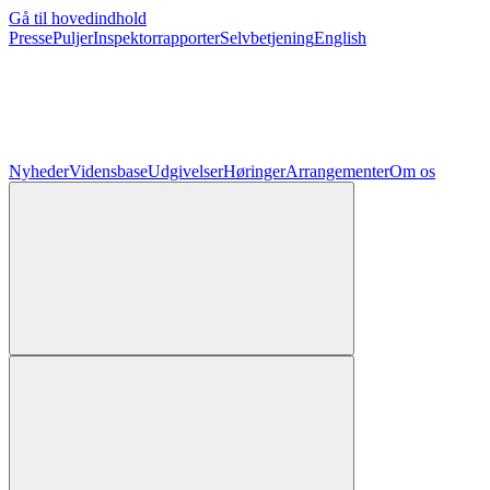
Gå til hovedindhold
Presse
Puljer
Inspektorrapporter
Selvbetjening
English
Nyheder
Vidensbase
Udgivelser
Høringer
Arrangementer
Om os