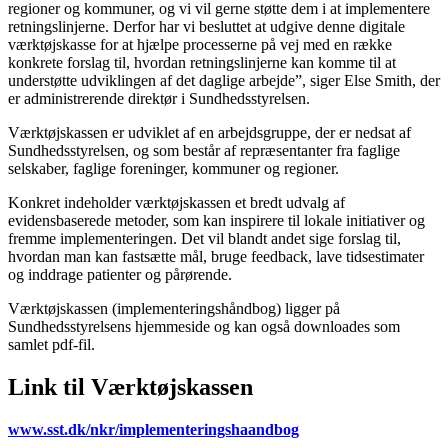
regioner og kommuner, og vi vil gerne støtte dem i at implementere
retningslinjerne. Derfor har vi besluttet at udgive denne digitale
værktøjskasse for at hjælpe processerne på vej med en række
konkrete forslag til, hvordan retningslinjerne kan komme til at
understøtte udviklingen af det daglige arbejde”, siger Else Smith, der
er administrerende direktør i Sundhedsstyrelsen.
Værktøjskassen er udviklet af en arbejdsgruppe, der er nedsat af
Sundhedsstyrelsen, og som består af repræsentanter fra faglige
selskaber, faglige foreninger, kommuner og regioner.
Konkret indeholder værktøjskassen et bredt udvalg af
evidensbaserede metoder, som kan inspirere til lokale initiativer og
fremme implementeringen. Det vil blandt andet sige forslag til,
hvordan man kan fastsætte mål, bruge feedback, lave tidsestimater
og inddrage patienter og pårørende.
Værktøjskassen (implementeringshåndbog) ligger på
Sundhedsstyrelsens hjemmeside og kan også downloades som
samlet pdf-fil.
Link til Værktøjskassen
www.sst.dk/nkr/implementeringshaandbog