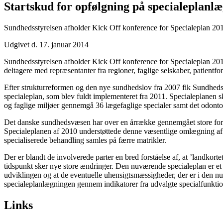
Startskud for opfølgning på specialeplanl
Sundhedsstyrelsen afholder Kick Off konference for Specialeplan 2014
Udgivet d. 17. januar 2014
Sundhedsstyrelsen afholder Kick Off konference for Specialeplan 201
deltagere med repræsentanter fra regioner, faglige selskaber, patientf
Efter strukturreformen og den nye sundhedslov fra 2007 fik Sundhedss
specialeplan, som blev fuldt implementeret fra 2011. Specialeplanen s
og faglige miljøer gennemgå 36 lægefaglige specialer samt det odont
Det danske sundhedsvæsen har over en årrække gennemgået store foran
Specialeplanen af 2010 understøttede denne væsentlige omlægning af d
specialiserede behandling samles på færre matrikler.
Der er blandt de involverede parter en bred forståelse af, at ’landkort
tidspunkt sker nye store ændringer. Den nuværende specialeplan er et
udviklingen og at de eventuelle uhensigtsmæssigheder, der er i den nuv
specialeplanlægningen gennem indikatorer fra udvalgte specialfunktio
Links