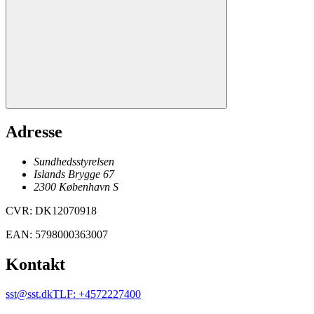
Adresse
Sundhedsstyrelsen
Islands Brygge 67
2300
København
S
CVR
:
DK12070918
EAN
:
5798000363007
Kontakt
sst@sst.dk
TLF
:
+4572227400