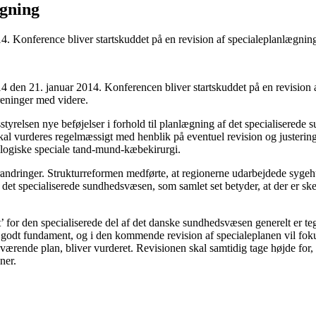
ægning
. Konference bliver startskuddet på en revision af specialeplanlægnin
4 den 21. januar 2014. Konferencen bliver startskuddet på en revision 
oreninger med videre.
tyrelsen nye beføjelser i forhold til planlægning af det specialisered
kal vurderes regelmæssigt med henblik på eventuel revision og justering
ologiske speciale tand-mund-kæbekirurgi.
dringer. Strukturreformen medførte, at regionerne udarbejdede sygehu
et specialiserede sundhedsvæsen, som samlet set betyder, at der er ske
et’ for den specialiserede del af det danske sundhedsvæsen generelt er t
 godt fundament, og i den kommende revision af specialeplanen vil fokus
ærende plan, bliver vurderet. Revisionen skal samtidig tage højde for, 
ner.