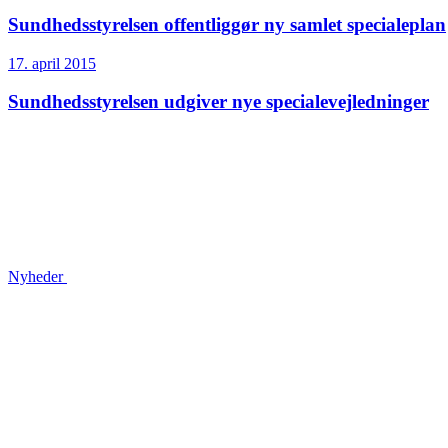
Sundheds­styrelsen offentliggør ny samlet specialeplan
17. april 2015
Sundheds­styrelsen udgiver nye specialevejledninger
Nyheder