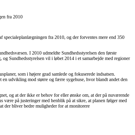
gen fra 2010
af specialeplanlægningen fra 2010, og der forventes mere end 350
e sundhedsvæsen. I 2010 udmeldte Sundhedsstyrelsen den første
, og Sundhedsstyrelsen vil i løbet 2014 i et samarbejde med regioner
splaner, som i højere grad samlede og fokuserede indsatsen.
t en udvikling mod større og færre sygehuse, hvor blandt andet den
egnet, og at der ikke er behov for eller ønske om, at der på nuværende
 være på justeringer med henblik på at sikre, at planen følger med
at der bliver bedre muligheder for at monitorere