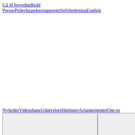
Gå til hovedindhold
Presse
Puljer
Inspektorrapporter
Selvbetjening
English
Nyheder
Vidensbase
Udgivelser
Høringer
Arrangementer
Om os