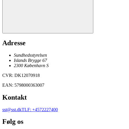
Adresse
Sundhedsstyrelsen
Islands Brygge 67
2300
København
S
CVR
:
DK12070918
EAN
:
5798000363007
Kontakt
sst@sst.dk
TLF
:
+4572227400
Følg os