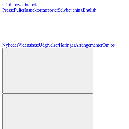
Gå til hovedindhold
Presse
Puljer
Inspektorrapporter
Selvbetjening
English
Nyheder
Vidensbase
Udgivelser
Høringer
Arrangementer
Om os