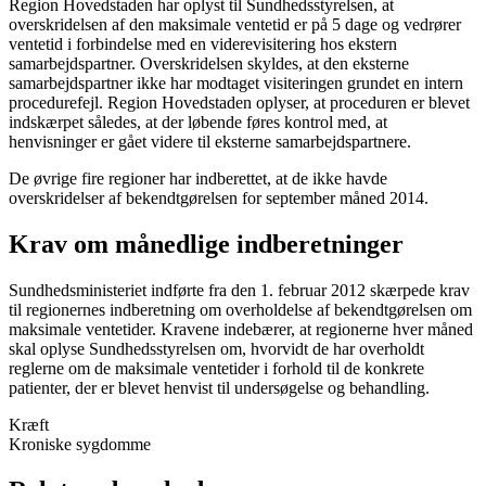
Region Hovedstaden har oplyst til Sundhedsstyrelsen, at
overskridelsen af den maksimale ventetid er på 5 dage og vedrører
ventetid i forbindelse med en viderevisitering hos ekstern
samarbejdspartner. Overskridelsen skyldes, at den eksterne
samarbejdspartner ikke har modtaget visiteringen grundet en intern
procedurefejl. Region Hovedstaden oplyser, at proceduren er blevet
indskærpet således, at der løbende føres kontrol med, at
henvisninger er gået videre til eksterne samarbejdspartnere.
De øvrige fire regioner har indberettet, at de ikke havde
overskridelser af bekendtgørelsen for september måned 2014.
Krav om månedlige indberetninger
Sundhedsministeriet indførte fra den 1. februar 2012 skærpede krav
til regionernes indberetning om overholdelse af bekendtgørelsen om
maksimale ventetider. Kravene indebærer, at regionerne hver måned
skal oplyse Sundhedsstyrelsen om, hvorvidt de har overholdt
reglerne om de maksimale ventetider i forhold til de konkrete
patienter, der er blevet henvist til undersøgelse og behandling.
Kræft
Kroniske sygdomme