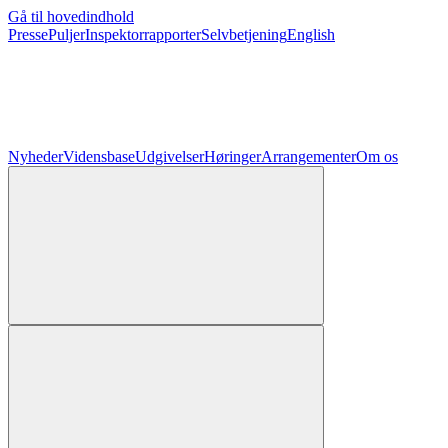
Gå til hovedindhold
Presse
Puljer
Inspektorrapporter
Selvbetjening
English
Nyheder
Vidensbase
Udgivelser
Høringer
Arrangementer
Om os