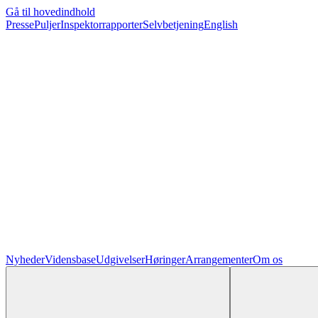
Gå til hovedindhold
Presse
Puljer
Inspektorrapporter
Selvbetjening
English
Nyheder
Vidensbase
Udgivelser
Høringer
Arrangementer
Om os