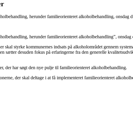
er
holbehandling, herunder familieorienteret alkoholbehandling, onsdag 
holbehandling, herunder familieorienteret alkoholbehandling”, onsdag
 der skal styrke kommunernes indsats på alkoholområdet gennem systemat
 sætter desuden fokus på erfaringerne fra den generelle kvalitetsudvikl
 der har søgt den nye pulje til familieorienteret alkoholbehandling.
nerne, der skal deltage i at få implementeret familieorienteret alkohol