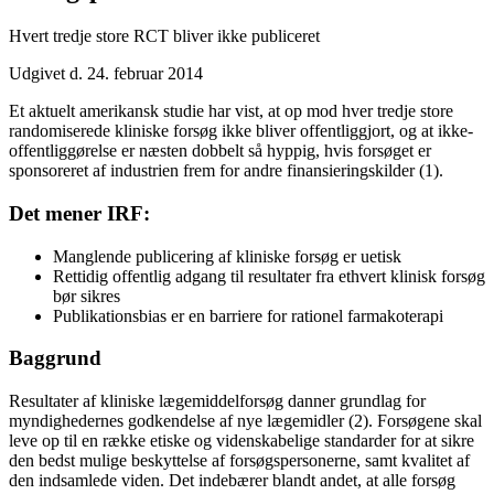
Hvert tredje store RCT bliver ikke publiceret
Udgivet d. 24. februar 2014
Et aktuelt amerikansk studie har vist, at op mod hver tredje store
randomiserede kliniske forsøg ikke bliver offentliggjort, og at ikke-
offentliggørelse er næsten dobbelt så hyppig, hvis forsøget er
sponsoreret af industrien frem for andre finansieringskilder (1).
Det mener IRF:
Manglende publicering af kliniske forsøg er uetisk
Rettidig offentlig adgang til resultater fra ethvert klinisk forsøg
bør sikres
Publikationsbias er en barriere for rationel farmakoterapi
Baggrund
Resultater af kliniske lægemiddelforsøg danner grundlag for
myndighedernes godkendelse af nye lægemidler (2). Forsøgene skal
leve op til en række etiske og videnskabelige standarder for at sikre
den bedst mulige beskyttelse af forsøgspersonerne, samt kvalitet af
den indsamlede viden. Det indebærer blandt andet, at alle forsøg