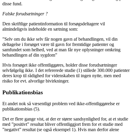
disse fund.
Falske forudsætninger ?
Den skriftlige patientinformation til forsøgsdeltagere vil
almindeligvis indeholde en sætning som:
”Selv om du ikke selv får nogen gavn af behandlingen, vil din
deltagelse i forsøget være til gavn for fremtidige patienter og
samfundet som helhed, ved at man får nye oplysninger omkring
behandlingen af din sygdom”
Hvis forsøget ikke offentliggøres, holder disse forudsætninger
selvfølgelig ikke. I det refererede studie (1) stillede 300.000 patienter
deres krop til rådighed for videnskaben til ingen nytte, men med
risiko for evt. alvorlige bivirkninger.
Publikationsbias
Et andet nok så væsentligt problem ved ikke-offentliggørelse er
publikationsbias (5).
Det er flere gange vist, at der er større sandsynlighed for, at et studie
med ”positivt” resultat bliver offentliggjort frem for et studie med
”negativt” resultat (se også eksempel 1). Hvis man derfor alene