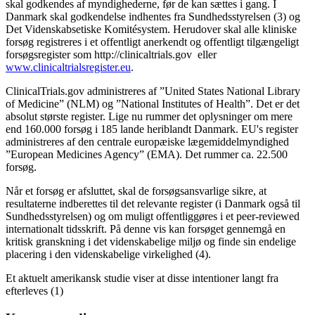
skal godkendes af myndighederne, før de kan sættes i gang. I
Danmark skal godkendelse indhentes fra Sundhedsstyrelsen (3) og
Det Videnskabsetiske Komitésystem. Herudover skal alle kliniske
forsøg registreres i et offentligt anerkendt og offentligt tilgængeligt
forsøgsregister som http://clinicaltrials.gov eller
www.clinicaltrialsregister.eu
.
ClinicalTrials.gov administreres af ”United States National Library
of Medicine” (NLM) og ”National Institutes of Health”. Det er det
absolut største register. Lige nu rummer det oplysninger om mere
end 160.000 forsøg i 185 lande heriblandt Danmark. EU's register
administreres af den centrale europæiske lægemiddelmyndighed
”European Medicines Agency” (EMA). Det rummer ca. 22.500
forsøg.
Når et forsøg er afsluttet, skal de forsøgsansvarlige sikre, at
resultaterne indberettes til det relevante register (i Danmark også til
Sundhedsstyrelsen) og om muligt offentliggøres i et peer-reviewed
internationalt tidsskrift. På denne vis kan forsøget gennemgå en
kritisk granskning i det videnskabelige miljø og finde sin endelige
placering i den videnskabelige virkelighed (4).
Et aktuelt amerikansk studie viser at disse intentioner langt fra
efterleves (1)