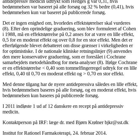
antidepressiv medicin udtrykt som Hedges g var 0,31, hvis
bedømmelsen var baseret på alle forsøg og 32 % bedre (0,41), hvis
bedømmelsen kun var baseret på publicerede forsøg.
Det er ingen enighed om, hvorledes effektstørrelser skal vurderes
(8). Efter den oprindelige graduering, som blev formuleret af Cohen
i 1988, må en effektstørrelse på 0,2 anses for at være en lille effekt,
0,5 for en moderat effekt og over 0,8 for en stor effekt. Men det er
efterfølgende blevet debatteret om disse grænser i virkeligheden er
for optimistiske. I de nationale kliniske retningslinjer (9) anvendes
den mere konservative graduering, som er foreslået i Cochrane
samarbejdets metodehåndbog for meta-analyser (8). Ifølge Cochrane
er en effektstørrelse < 0,40 som tommelfingerregel udtryk for en lille
effekt, 0,40 til 0,70 en moderat effekt og > 0,70 en stor effekt.
Med denne tilgang har de nyere antidepressiva således en lille effekt,
hvis bedømmelsen baseres på alle forsøg, og en moderat effekt, hvis
bedømmelsen kun baseres på publicerede forsøg.
I 2011 indløste 1 ud af 12 danskere en recept på antidepressiv
medicin.
Kontaktperson på IRF: læge dr. med Bjørn Krølner bjkr@sst.dk
Institut for Rationel Farmakoterapi, 24. februar 2014.