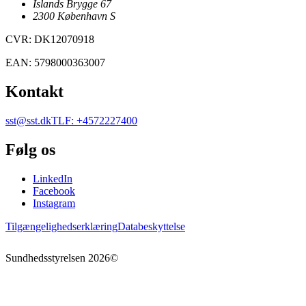
Islands Brygge 67
2300
København
S
CVR
:
DK12070918
EAN
:
5798000363007
Kontakt
sst@sst.dk
TLF
:
+4572227400
Følg os
LinkedIn
Facebook
Instagram
Tilgængelighedserklæring
Databeskyttelse
Sundhedsstyrelsen
2026
©