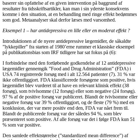
baserer sin opfattelse af en given intervention på baggrund af
resultater fra tidsskriftsartikler, kan man i sin yderste konsekvens
komme i den situation, at en behandling med ringe effekt bedømmes
som god. Metaanalyser skal derfor læses med varsomhed.
Eksempel 1 – har antidepressiva en lille eller en moderat effekt ?
Introduktionen af de nyere antidepressive lægemidler, de såkaldte
”lykkepiller” fra starten af 1980’erne rummer et klassiske eksempel
på publikationsbias som IRF tidligere har sat fokus på (6):
I forbindelse med den fortløbende godkendelse af 12 antidepressive
lægemidler gennemgik ”Food and Drug Administration” (FDA) i
USA 74 registrerede forsøg med i alt 12.564 patienter (7). 31 % var
ikke offentliggjort. FDA klassificerede forsøgene som positive, hvis
lægemidlet blev vurderet til at have en relevant klinisk effekt (38
forsøg), som tvivlsomme (12 forsøg) eller som negative (24 forsøg).
97 % af de positive forsøg var publiceret. Blandt de tvivlsomme eller
negative forsøg var 39 % offentliggjort, og de fleste (79 %) med en
konklusion, der var mere positiv end den, FDA var nået frem til.
Blandt de publicerede forsøg var der således 94 %, som blev
præsenteret som positive. Af alle forsøg var det i følge FDA kun 51
% som var positive.
Den samlede effektstørrelse (”standardized mean difference”) af