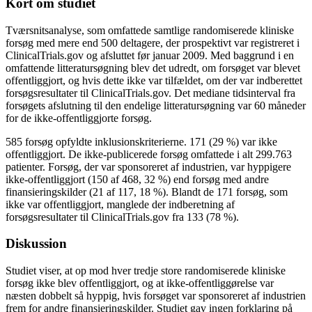
Kort om studiet
Tværsnitsanalyse, som omfattede samtlige randomiserede kliniske
forsøg med mere end 500 deltagere, der prospektivt var registreret i
ClinicalTrials.gov og afsluttet før januar 2009. Med baggrund i en
omfattende litteratursøgning blev det udredt, om forsøget var blevet
offentliggjort, og hvis dette ikke var tilfældet, om der var indberettet
forsøgsresultater til ClinicalTrials.gov. Det mediane tidsinterval fra
forsøgets afslutning til den endelige litteratursøgning var 60 måneder
for de ikke-offentliggjorte forsøg.
585 forsøg opfyldte inklusionskriterierne. 171 (29 %) var ikke
offentliggjort. De ikke-publicerede forsøg omfattede i alt 299.763
patienter. Forsøg, der var sponsoreret af industrien, var hyppigere
ikke-offentliggjort (150 af 468, 32 %) end forsøg med andre
finansieringskilder (21 af 117, 18 %). Blandt de 171 forsøg, som
ikke var offentliggjort, manglede der indberetning af
forsøgsresultater til ClinicalTrials.gov fra 133 (78 %).
Diskussion
Studiet viser, at op mod hver tredje store randomiserede kliniske
forsøg ikke blev offentliggjort, og at ikke-offentliggørelse var
næsten dobbelt så hyppig, hvis forsøget var sponsoreret af industrien
frem for andre finansieringskilder. Studiet gav ingen forklaring på