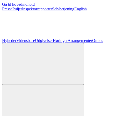
Gå til hovedindhold
Presse
Puljer
Inspektorrapporter
Selvbetjening
English
Nyheder
Vidensbase
Udgivelser
Høringer
Arrangementer
Om os