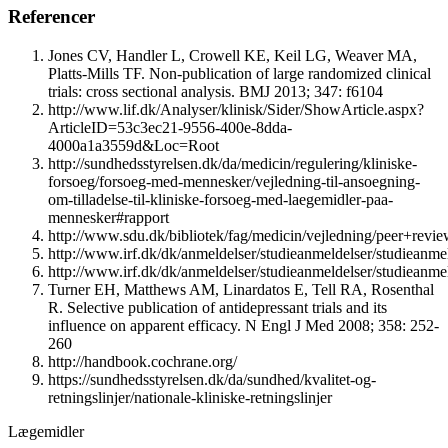
Referencer
Jones CV, Handler L, Crowell KE, Keil LG, Weaver MA,
Platts-Mills TF. Non-publication of large randomized clinical
trials: cross sectional analysis. BMJ 2013; 347: f6104
http://www.lif.dk/Analyser/klinisk/Sider/ShowArticle.aspx?
ArticleID=53c3ec21-9556-400e-8dda-
4000a1a3559d&Loc=Root
http://sundhedsstyrelsen.dk/da/medicin/regulering/kliniske-
forsoeg/forsoeg-med-mennesker/vejledning-til-ansoegning-
om-tilladelse-til-kliniske-forsoeg-med-laegemidler-paa-
mennesker#rapport
http://www.sdu.dk/bibliotek/fag/medicin/vejledning/peer+revi
http://www.irf.dk/dk/anmeldelser/studieanmeldelser/studieanm
http://www.irf.dk/dk/anmeldelser/studieanmeldelser/studieanmel
Turner EH, Matthews AM, Linardatos E, Tell RA, Rosenthal
R. Selective publication of antidepressant trials and its
influence on apparent efficacy. N Engl J Med 2008; 358: 252-
260
http://handbook.cochrane.org/
https://sundhedsstyrelsen.dk/da/sundhed/kvalitet-og-
retningslinjer/nationale-kliniske-retningslinjer
Lægemidler