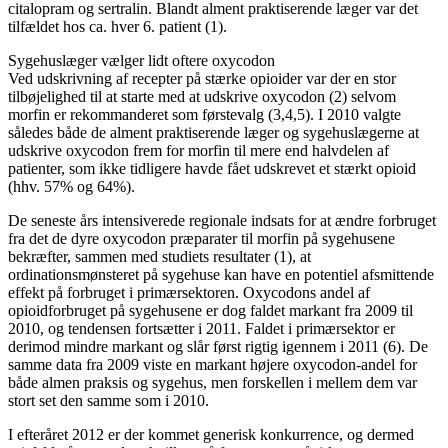
citalopram og sertralin. Blandt alment praktiserende læger var det
tilfældet hos ca. hver 6. patient (1).
Sygehuslæger vælger lidt oftere oxycodon
Ved udskrivning af recepter på stærke opioider var der en stor
tilbøjelighed til at starte med at udskrive oxycodon (2) selvom
morfin er rekommanderet som førstevalg (3,4,5). I 2010 valgte
således både de alment praktiserende læger og sygehuslægerne at
udskrive oxycodon frem for morfin til mere end halvdelen af
patienter, som ikke tidligere havde fået udskrevet et stærkt opioid
(hhv. 57% og 64%).
De seneste års intensiverede regionale indsats for at ændre forbruget
fra det de dyre oxycodon præparater til morfin på sygehusene
bekræfter, sammen med studiets resultater (1), at
ordinationsmønsteret på sygehuse kan have en potentiel afsmittende
effekt på forbruget i primærsektoren. Oxycodons andel af
opioidforbruget på sygehusene er dog faldet markant fra 2009 til
2010, og tendensen fortsætter i 2011. Faldet i primærsektor er
derimod mindre markant og slår først rigtig igennem i 2011 (6). De
samme data fra 2009 viste en markant højere oxycodon-andel for
både almen praksis og sygehus, men forskellen i mellem dem var
stort set den samme som i 2010.
I efteråret 2012 er der kommet generisk konkurrence, og dermed