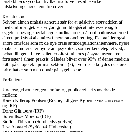
prisfald på oxycodon, hvilket må forventes at påvirke
udskrivningsmønstrene fremover.
Konklusion
Selvom almen praksis generelt står for at udskrive størstedelen af
medicinforbruget, er der god grund til også at interessere sig for
sygehusenes og speciallægers ordinationer, når ordinationsvanerne i
almen praksis skal ændres i mere rationel retning. Det gælder også
andre områder som fx de nye orale antikoagulationshæmmere, nyere
diabetesmidler eller nyere antipsykotika, som er kendetegnet ved, at
behandlingen af nye patienter oftest initieres på sygehusene, men
fortsætter i almen praksis. Således bliver over 90% af denne medicin
købt på et apotek i primærsektoren (7), hvor der ikke ydes de store
prisrabatter som man opnår på sygehusene.
Forfatttere
Undersøgelserne er gennemført og publiceret i et samarbejde
mellem:
Karen Killerup Poulsen (Roche, tidligere Københavns Universitet
og IRF)
Dorte Glintborg (IRF)
Søren Ilsøe Moreno (IRF)
Steffen Thirstrup (Sundhedsstyrelsen)
Lise Aagaard (Syddansk Universitet)