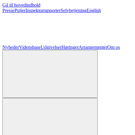
Gå til hovedindhold
Presse
Puljer
Inspektorrapporter
Selvbetjening
English
Nyheder
Vidensbase
Udgivelser
Høringer
Arrangementer
Om os