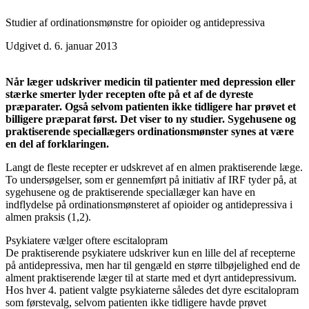
Studier af ordinationsmønstre for opioider og antidepressiva
Udgivet d. 6. januar 2013
Når læger udskriver medicin til patienter med depression eller
stærke smerter lyder recepten ofte på et af de dyreste
præparater. Også selvom patienten ikke tidligere har prøvet et
billigere præparat først. Det viser to ny studier. Sygehusene og
praktiserende speciallægers ordinationsmønster synes at være
en del af forklaringen.
Langt de fleste recepter er udskrevet af en almen praktiserende læge.
To undersøgelser, som er gennemført på initiativ af IRF tyder på, at
sygehusene og de praktiserende speciallæger kan have en
indflydelse på ordinationsmønsteret af opioider og antidepressiva i
almen praksis (1,2).
Psykiatere vælger oftere escitalopram
De praktiserende psykiatere udskriver kun en lille del af recepterne
på antidepressiva, men har til gengæld en større tilbøjelighed end de
alment praktiserende læger til at starte med et dyrt antidepressivum.
Hos hver 4. patient valgte psykiaterne således det dyre escitalopram
som førstevalg, selvom patienten ikke tidligere havde prøvet