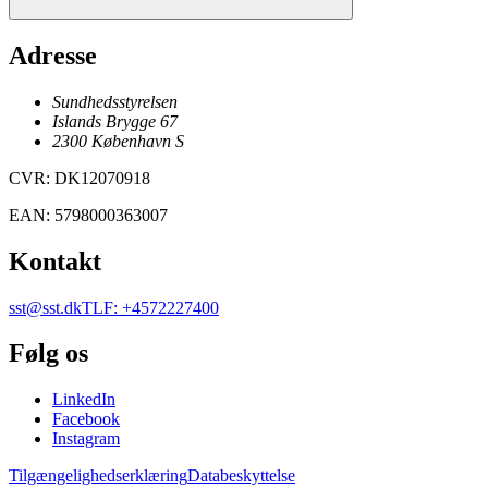
Adresse
Sundhedsstyrelsen
Islands Brygge 67
2300
København
S
CVR
:
DK12070918
EAN
:
5798000363007
Kontakt
sst@sst.dk
TLF
:
+4572227400
Følg os
LinkedIn
Facebook
Instagram
Tilgængelighedserklæring
Databeskyttelse