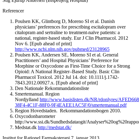
Stig Ejdrup Andersen (Bispebjerg Hospital)
Referencer
Poulsen KK, Glintborg D, Moreno SI et al. Danish
physicians’ preferences for prescribing escitalopram over
citalopram and sertraline to treatment-naïve patients: a
national, register-based study. Eur J Clin Pharmacol. 2012
Nov 6. [Epub ahead of print]
http://www.ncbi.nlm.nih.gov/pubmed/23128965
Poulsen KK, Andersen SE, Moreno SI et al. General
Practitioners’ and Hospital Physicians’ Preference for
Morphine or Oxycodone as First-Time Choice for a Strong
Opioid: A National Register–Based Study. Basic Clin
Pharmacol Toxicol. 2012 Jul 14. doi: 10.1111/j.1742-
7843.2012.00927.x. [Epub ahead of print]
Den Nationale Rekommandationsliste
Smertemanual. Region
Nordjylland
http://www.basislisten.dk/NR/rdonlyres/AFED668
38F4-4C1F-88F0-9F4EAEE1AC5F/0/smertemanual.pdf
Region Hovedstaden. Rekommandationsbogen 2010.
Oxycodonbarometer
http://www.ssi.dk/Sundhedsdataogit/Analyser%20og%20rappor
Medstat.dk
http://medstat.dk/
Institut for Rationel Farmakoterapi 7. januar 2013