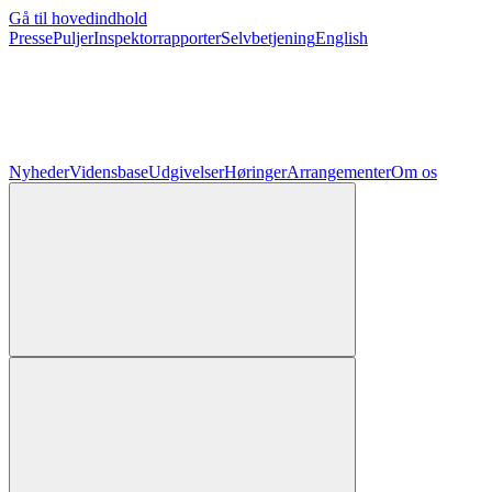
Gå til hovedindhold
Presse
Puljer
Inspektorrapporter
Selvbetjening
English
Nyheder
Vidensbase
Udgivelser
Høringer
Arrangementer
Om os