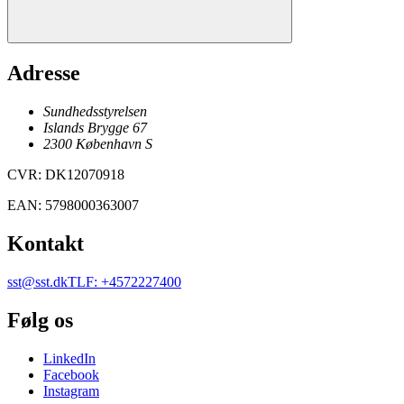
Adresse
Sundhedsstyrelsen
Islands Brygge 67
2300
København
S
CVR
:
DK12070918
EAN
:
5798000363007
Kontakt
sst@sst.dk
TLF
:
+4572227400
Følg os
LinkedIn
Facebook
Instagram