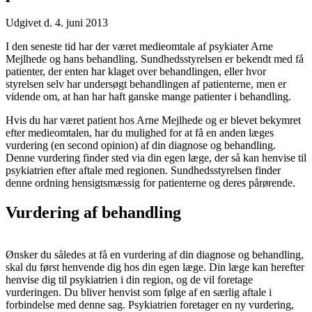
Udgivet d. 4. juni 2013
I den seneste tid har der været medieomtale af psykiater Arne
Mejlhede og hans behandling. Sundhedsstyrelsen er bekendt med få
patienter, der enten har klaget over behandlingen, eller hvor
styrelsen selv har undersøgt behandlingen af patienterne, men er
vidende om, at han har haft ganske mange patienter i behandling.
Hvis du har været patient hos Arne Mejlhede og er blevet bekymret
efter medieomtalen, har du mulighed for at få en anden læges
vurdering (en second opinion) af din diagnose og behandling.
Denne vurdering finder sted via din egen læge, der så kan henvise til
psykiatrien efter aftale med regionen. Sundhedsstyrelsen finder
denne ordning hensigtsmæssig for patienterne og deres pårørende.
Vurdering af behandling
Ønsker du således at få en vurdering af din diagnose og behandling,
skal du først henvende dig hos din egen læge. Din læge kan herefter
henvise dig til psykiatrien i din region, og de vil foretage
vurderingen. Du bliver henvist som følge af en særlig aftale i
forbindelse med denne sag. Psykiatrien foretager en ny vurdering,