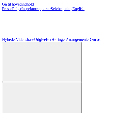
Gå til hovedindhold
Presse
Puljer
Inspektorrapporter
Selvbetjening
English
Nyheder
Vidensbase
Udgivelser
Høringer
Arrangementer
Om os