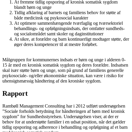
At fremme tidlig opsporing af kronisk somatisk sygdom
blandt børn og unge
Tidlig afklaring af barnets og familiens behov for støtte af
både medicinsk og psykosocial karakter
At optimere sammenhængende tværfaglig og tværsektoriel
behandlings- og opfølgningsindsats, der omfatter sundheds-
og socialområdet samt skoler og daginstitutioner
At sikre, at forældre og barn kontinuerligt modtager støtte, der
øger deres kompetencer til at mestre forløbet.
Målgruppen for kommunernes indsats er børn og unge i alderen 0-
15 år med en kronisk somatisk sygdom og deres forældre. Indsatsen
skal især støtte børn og unge, som på grund af familiens generelle
psykosociale- og/eller økonomiske situation, kan være i risiko for
uhensigtsmæssig håndtering af den kroniske sygdom.
Rapport
Rambøll Management Consulting har i 2012 udført undersøgelsen
”Sociale forholds betydning for håndteringen af børn med kronisk
sygdom” for Sundhedsstyrelsen. Undersøgelsen viser, at der er
behov for at understøtte familier i en udsat position, når det gælder
tidlig opsporing og adherence i behandling og opfølgning af et barn