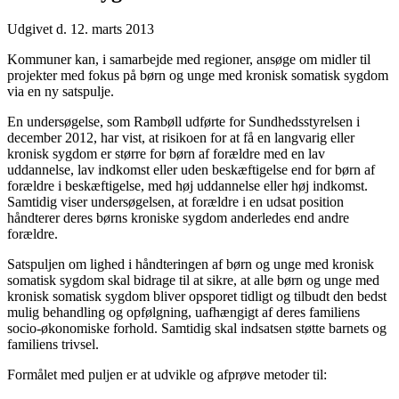
Udgivet d. 12. marts 2013
Kommuner kan, i samarbejde med regioner, ansøge om midler til
projekter med fokus på børn og unge med kronisk somatisk sygdom
via en ny satspulje.
En undersøgelse, som Rambøll udførte for Sundhedsstyrelsen i
december 2012, har vist, at risikoen for at få en langvarig eller
kronisk sygdom er større for børn af forældre med en lav
uddannelse, lav indkomst eller uden beskæftigelse end for børn af
forældre i beskæftigelse, med høj uddannelse eller høj indkomst.
Samtidig viser undersøgelsen, at forældre i en udsat position
håndterer deres børns kroniske sygdom anderledes end andre
forældre.
Satspuljen om lighed i håndteringen af børn og unge med kronisk
somatisk sygdom skal bidrage til at sikre, at alle børn og unge med
kronisk somatisk sygdom bliver opsporet tidligt og tilbudt den bedst
mulig behandling og opfølgning, uafhængigt af deres familiens
socio-økonomiske forhold. Samtidig skal indsatsen støtte barnets og
familiens trivsel.
Formålet med puljen er at udvikle og afprøve metoder til: