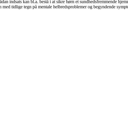
 sådan indsats kan bl.a. bestå i at sikre børn et sundhedsfremmende hjem
ær børn med tidlige tegn på mentale helbredsproblemer og begyndende sym