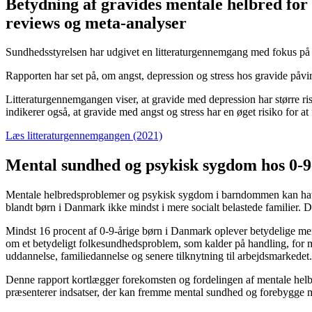
Betydning af gravides mentale helbred for 
reviews og meta-analyser
Sundhedsstyrelsen har udgivet en litteraturgennemgang med fokus på an
Rapporten har set på, om angst, depression og stress hos gravide påvirk
Litteraturgennemgangen viser, at gravide med depression har større risik
indikerer også, at gravide med angst og stress har en øget risiko for 
Læs litteraturgennemgangen (2021)
Mental sundhed og psykisk sygdom hos 0-9
Mentale helbredsproblemer og psykisk sygdom i barndommen kan have 
blandt børn i Danmark ikke mindst i mere socialt belastede familier. 
Mindst 16 procent af 0-9-årige børn i Danmark oplever betydelige ment
om et betydeligt folkesundhedsproblem, som kalder på handling, for 
uddannelse, familiedannelse og senere tilknytning til arbejdsmarkedet.
Denne rapport kortlægger forekomsten og fordelingen af mentale helb
præsenterer indsatser, der kan fremme mental sundhed og forebygge 