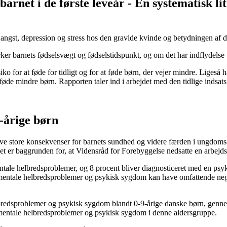
barnet i de første leveår - En systematisk 
gst, depression og stress hos den gravide kvinde og betydningen af dett
er barnets fødselsvægt og fødselstidspunkt, og om det har indflydelse på
o for at føde for tidligt og for at føde børn, der vejer mindre. Ligeså h
at føde mindre børn. Rapporten taler ind i arbejdet med den tidlige ind
-årige børn
store konsekvenser for barnets sundhed og videre færden i ungdoms- o
Det er baggrunden for, at Vidensråd for Forebyggelse nedsatte en arbejd
ale helbredsproblemer, og 8 procent bliver diagnosticeret med en psykis
mentale helbredsproblemer og psykisk sygdom kan have omfattende negat
redsproblemer og psykisk sygdom blandt 0-9-årige danske børn, gennem
mentale helbredsproblemer og psykisk sygdom i denne aldersgruppe.