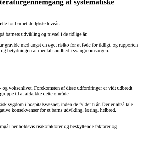
litteraturgennemgang af systematiske
e for barnet de første leveår.
 barnets udvikling og trivsel i de tidlige år.
ar gravide med angst en øget risiko for at føde for tidligt, og rapporten
sats og betydningen af mental sundhed i svangreomsorgen.
g voksenlivet. Forekomsten af disse udfordringer er vidt udbredt
sgruppe til at afdække dette område
k sygdom i hospitalsvæsnet, inden de fylder ti år. Der er altså tale
ive konsekvenser for et barns udvikling, læring, helbred,
går henholdsvis risikofaktorer og beskyttende faktorer og