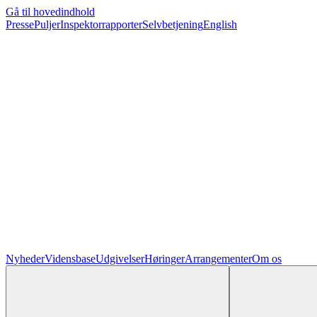
Gå til hovedindhold
Presse
Puljer
Inspektorrapporter
Selvbetjening
English
Nyheder
Vidensbase
Udgivelser
Høringer
Arrangementer
Om os