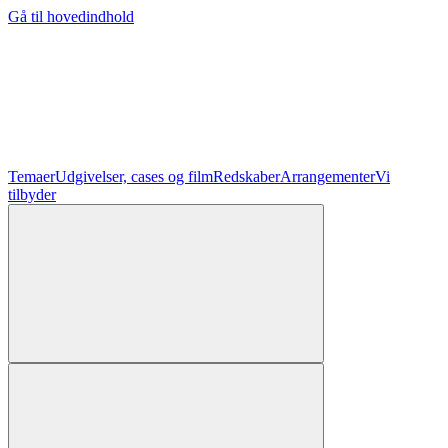
Gå til hovedindhold
Temaer
Udgivelser, cases og film
Redskaber
Arrangementer
Vi
tilbyder