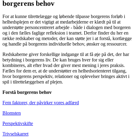
borgerens behov
For at kunne tilrettelægge og løbende tilpasse borgerens forløb i
helhedsplejen er det vigtigt at medarbejderne er klædt på til at
understøtte personcentreret arbejde - både i dialogen med borgeren
og i den fælles faglige refleksion i teamet. Derfor finder du her en
række redskaber og metoder, der kan støtte jer i at forstå, kortlægge
og handle på borgerens individuelle behov, ønsker og ressourcer.
Redskaberne giver forskellige indgange til at få øje på det, der har
betydning i borgerens liv. De kan bruges hver for sig eller
kombineres, alt efter hvad der giver mest mening i jeres praksis.
Fælles for dem er, at de understøtter en helhedsorienteret tilgang,
hvor borgerens perspektiv, relationer og oplevelser bringes aktivt i
spil i tilrettelæggelsen af plejen.
Forstå borgerens behov
Fem faktorer, der påvirker vores adfærd
Blomsten
Perspektivskifte
Trivselskarret