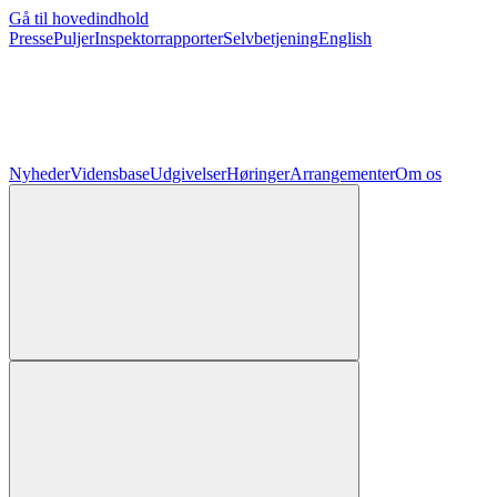
Gå til hovedindhold
Presse
Puljer
Inspektorrapporter
Selvbetjening
English
Nyheder
Vidensbase
Udgivelser
Høringer
Arrangementer
Om os