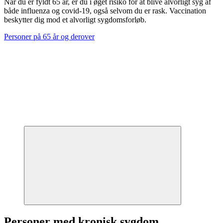
Når du er fyldt 65 år, er du i øget risiko for at blive alvorligt syg af
både influenza og covid-19, også selvom du er rask. Vaccination
beskytter dig mod et alvorligt sygdomsforløb.
Personer på 65 år og derover
Personer med kronisk sygdom