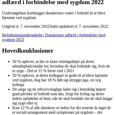
adfærd i forbindelse med sygdom 2022
Undersøgelsen kortlægger danskernes vaner i forhold til at blive
hjemme ved sygdom.
Udgivet d. 7. november 2022
Sidst opdateret d. 7. november 2022
Befolkningsundersøgelse: Danskernes adfærd i forbindelse med
sygdom 2022
Hovedkonklusioner
50 % oplever, at der er klare retningslinjer på deres
arbejdsplads/studie for, hvordan de skal forholde sig, hvis de
er syge - Det er 11 % færre end i 2021
50 % oplever, at deres kollegaer er gode til at blive hjemme
ved sygdom, dog har 18 % følt sig utrygge pga. en syg
kollega
De unge og de erhvervsfaglige lader sig i betydelig højere
grad påvirke af forhold som løn, frygt for fyring og deres
leders opfattelse af dem, når de skal beslutte om de skal lægge
sig syge eller ej
Kun 12 % af alle danskere er inden for det seneste år taget til
et socialt arrangement med symptomer på sygdom – det