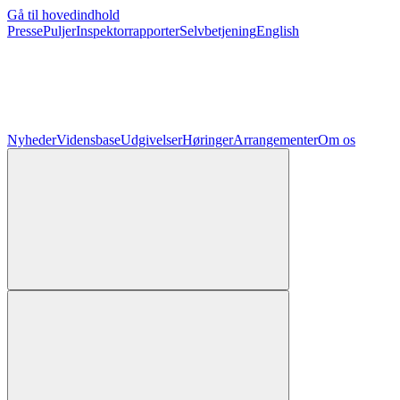
Gå til hovedindhold
Presse
Puljer
Inspektorrapporter
Selvbetjening
English
Nyheder
Vidensbase
Udgivelser
Høringer
Arrangementer
Om os