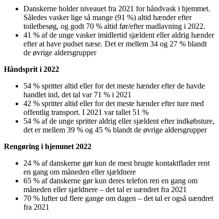
Danskerne holder niveauet fra 2021 for håndvask i hjemmet.
Således vasker lige så mange (91 %) altid hænder efter
toiletbesøg, og godt 70 % altid før/efter madlavning i 2022.
41 % af de unge vasker imidlertid sjældent eller aldrig hænder
efter at have pudset næse. Det er mellem 34 og 27 % blandt
de øvrige aldersgrupper
Håndsprit i 2022
54 % spritter altid eller for det meste hænder efter de havde
handlet ind, det tal var 71 % i 2021
42 % spritter altid eller for det meste hænder efter ture med
offentlig transport. I 2021 var tallet 51 %
54 % af de unge spritter aldrig eller sjældent efter indkøbsture,
det er mellem 39 % og 45 % blandt de øvrige aldersgrupper
Rengøring i hjemmet 2022
24 % af danskerne gør kun de mest brugte kontaktflader rent
en gang om måneden eller sjældnere
65 % af danskerne gør kun deres telefon ren en gang om
måneden eller sjældnere – det tal er uændret fra 2021
70 % lufter ud flere gange om dagen – det tal er også uændret
fra 2021