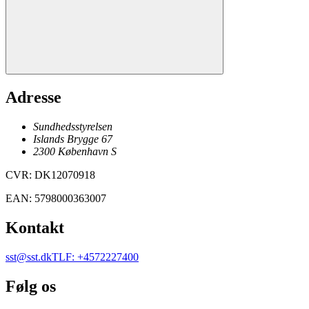
Adresse
Sundhedsstyrelsen
Islands Brygge 67
2300
København
S
CVR
:
DK12070918
EAN
:
5798000363007
Kontakt
sst@sst.dk
TLF
:
+4572227400
Følg os