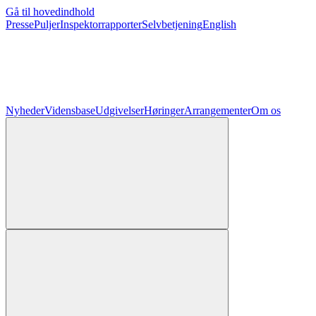
Gå til hovedindhold
Presse
Puljer
Inspektorrapporter
Selvbetjening
English
Nyheder
Vidensbase
Udgivelser
Høringer
Arrangementer
Om os