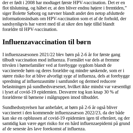
der er født i 2008 har modtaget første HPV-vaccination. Det er en
flot tilslutning, og håbet er, at den bliver endnu højere i fremtiden,”
siger Bolette Søborg og nævner blandt andet den netop afsluttede
informationsindsats om HPV-vaccination som et af de forhold, der
sandsynligvis har været med til at sikre den høje tillid blandt
forældre til HPV-vaccination.
Influenzavaccination til børn
I influenzasæsonen 2021/22 blev børn på 2-6 år for første gang
tilbudt vaccination mod influenza. Formålet var dels at fremme
trivslen i børnefamilier ved at forebygge sygdom blandt de
vaccinerede børn og deres forældre og mindre søskende, som er i
større risiko for at blive alvorligt syge af influenza, dels at forebygge
spredning af influenzasmitte i samfundet og dermed reducere
belastningen på sundhedsvæsenet, hvilket ikke mindst var væsentligt
i lyset af covid-19 epidemien. Desværre tog kun knap 30 % af
forældrene til børnene i målgruppen imod tilbuddet.
Sundhedsstyrelsen har anbefalet, at børn på 2-6 år også bliver
vaccineret i den kommende influenzasæson 2022/23, da der både
kan ske en opblussen af covid-19 epidemien igen til efteråret, og der
samtidig kan være øget risiko for en hård influenzaepidemi på grund
af de seneste års lave forekomst af influenza.