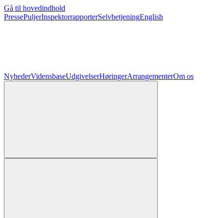
Gå til hovedindhold
Presse
Puljer
Inspektorrapporter
Selvbetjening
English
Nyheder
Vidensbase
Udgivelser
Høringer
Arrangementer
Om os