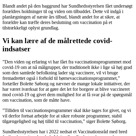
Blandt andet på den baggrund har Sundhedsstyrelsen fået undersøgt
forældres holdninger til og viden om tilbuddet. Dette vil indgå i
planlægningen af næste års tilbud, blandt andet for at sikre, at
forældre kan træffe deres beslutning om vaccination på et
tilstrækkeligt oplyst grundlag.
Vi kan lære af de målrettede covid-
indsatser
”Den viden og erfaring vi har fået fra vaccinationsprogrammet mod
covid-19 om at nå målgrupper, der traditionelt ikke i lige så høj grad
som den samlede befolkning lader sig vaccinere, vil vi bruge
fremadrettet også i forhold til børnevaccinationsprogrammet,”
fortæller Bolette Søborg og nævner de mange lokale initiativer, der
har været iværksat for at gøre det let for borgere at blive vaccineret
mod covid-19 og givet dem mulighed for at få svar på de spørgsmål
om vaccination, som de måtte have.
”Tilliden til vaccinationsprogrammer skal ikke tages for givet, og vi
vil derfor fortsat arbejde for at sikre robuste programmer, stabil
tilgængelighed og høj tillid til vaccination,” siger Bolette Søborg.
Sundhedsstyrelsen har i 2022 nedsat et Vaccinationsråd med bred