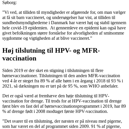
Søborg:
”Vi ved, at tilliden til myndigheder er afgørende for, om man vælger
at få sit barn vaccineret, og undersøgelser har vist, at tilliden til
sundhedsmyndighederne i Danmark har været høj og stabil igennem
hele covid-19 epidemien. At gennemleve en epidemi kan også have
givet befolkningen større forståelse for alvorligheden af smitsomme
sygdomme og vigtigheden af at blive vaccineret.”
Høj tilslutning til HPV- og MFR-
vaccination
Siden 2019 er der sket en stigning i tilslutningen til flere
børnevaccinationer. Tilslutningen til den anden MFR-vaccination
ved 4 år er steget fra 89 % af alle børn i en årgang i 2018 til 93 % i
2021, så dækningen nu er tæt på de 95 %, som WHO anbefaler.
Det er også værd at fremhæve den høje tilslutning til HPV-
vaccination for drenge. Til trods for at HPV-vaccination til drenge
først blev en fast del af børnevaccinationsprogrammet i 2019, har 89
% af drenge født i 2008 modtaget første HPV-vaccination.
”Det svarer til en tilslutning, der næsten er på niveau med pigerne,
som har været en del af programmet siden 2009. 91 % af pigerne,