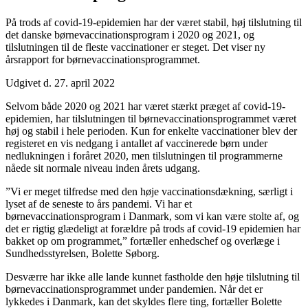
På trods af covid-19-epidemien har der været stabil, høj tilslutning til
det danske børnevaccinationsprogram i 2020 og 2021, og
tilslutningen til de fleste vaccinationer er steget. Det viser ny
årsrapport for børnevaccinationsprogrammet.
Udgivet d. 27. april 2022
Selvom både 2020 og 2021 har været stærkt præget af covid-19-
epidemien, har tilslutningen til børnevaccinationsprogrammet været
høj og stabil i hele perioden. Kun for enkelte vaccinationer blev der
registeret en vis nedgang i antallet af vaccinerede børn under
nedlukningen i foråret 2020, men tilslutningen til programmerne
nåede sit normale niveau inden årets udgang.
”Vi er meget tilfredse med den høje vaccinationsdækning, særligt i
lyset af de seneste to års pandemi. Vi har et
børnevaccinationsprogram i Danmark, som vi kan være stolte af, og
det er rigtig glædeligt at forældre på trods af covid-19 epidemien har
bakket op om programmet,” fortæller enhedschef og overlæge i
Sundhedsstyrelsen, Bolette Søborg.
Desværre har ikke alle lande kunnet fastholde den høje tilslutning til
børnevaccinationsprogrammet under pandemien. Når det er
lykkedes i Danmark, kan det skyldes flere ting, fortæller Bolette