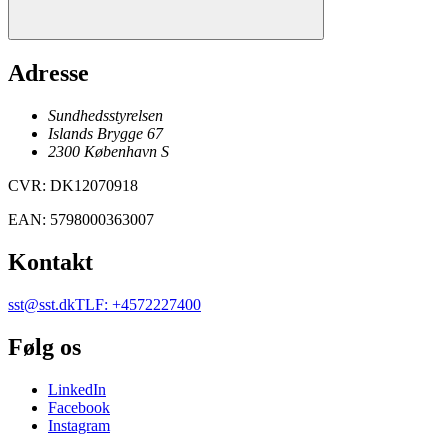
Adresse
Sundhedsstyrelsen
Islands Brygge 67
2300
København
S
CVR
:
DK12070918
EAN
:
5798000363007
Kontakt
sst@sst.dk
TLF
:
+4572227400
Følg os
LinkedIn
Facebook
Instagram