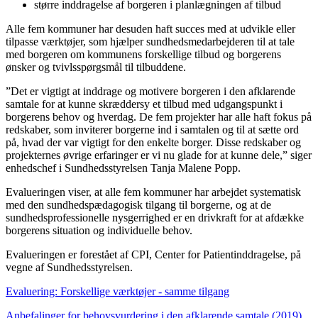
større inddragelse af borgeren i planlægningen af tilbud
Alle fem kommuner har desuden haft succes med at udvikle eller
tilpasse værktøjer, som hjælper sundhedsmedarbejderen til at tale
med borgeren om kommunens forskellige tilbud og borgerens
ønsker og tvivlsspørgsmål til tilbuddene.
”Det er vigtigt at inddrage og motivere borgeren i den afklarende
samtale for at kunne skræddersy et tilbud med udgangspunkt i
borgerens behov og hverdag. De fem projekter har alle haft fokus på
redskaber, som inviterer borgerne ind i samtalen og til at sætte ord
på, hvad der var vigtigt for den enkelte borger. Disse redskaber og
projekternes øvrige erfaringer er vi nu glade for at kunne dele,” siger
enhedschef i Sundhedsstyrelsen Tanja Malene Popp.
Evalueringen viser, at alle fem kommuner har arbejdet systematisk
med den sundhedspædagogisk tilgang til borgerne, og at de
sundhedsprofessionelle nysgerrighed er en drivkraft for at afdække
borgerens situation og individuelle behov.
Evalueringen er forestået af CPI, Center for Patientinddragelse, på
vegne af Sundhedsstyrelsen.
Evaluering: Forskellige værktøjer - samme tilgang
Anbefalinger for behovsvurdering i den afklarende samtale (2019)