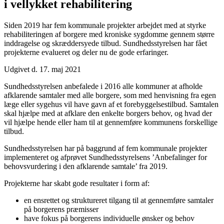
i vellykket rehabilitering
Siden 2019 har fem kommunale projekter arbejdet med at styrke
rehabiliteringen af borgere med kroniske sygdomme gennem større
inddragelse og skræddersyede tilbud. Sundhedsstyrelsen har fået
projekterne evalueret og deler nu de gode erfaringer.
Udgivet d. 17. maj 2021
Sundhedsstyrelsen anbefalede i 2016 alle kommuner at afholde
afklarende samtaler med alle borgere, som med henvisning fra egen
læge eller sygehus vil have gavn af et forebyggelsestilbud. Samtalen
skal hjælpe med at afklare den enkelte borgers behov, og hvad der
vil hjælpe hende eller ham til at gennemføre kommunens forskellige
tilbud.
Sundhedsstyrelsen har på baggrund af fem kommunale projekter
implementeret og afprøvet Sundhedsstyrelsens ’Anbefalinger for
behovsvurdering i den afklarende samtale’ fra 2019.
Projekterne har skabt gode resultater i form af:
en ensrettet og struktureret tilgang til at gennemføre samtaler
på borgerens præmisser
have fokus på borgerens individuelle ønsker og behov