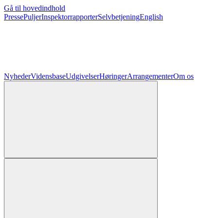
Gå til hovedindhold
Presse
Puljer
Inspektorrapporter
Selvbetjening
English
Nyheder
Vidensbase
Udgivelser
Høringer
Arrangementer
Om os