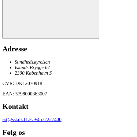
Adresse
Sundhedsstyrelsen
Islands Brygge 67
2300
København
S
CVR
:
DK12070918
EAN
:
5798000363007
Kontakt
sst@sst.dk
TLF
:
+4572227400
Følg os