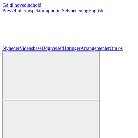
Gå til hovedindhold
Presse
Puljer
Inspektorrapporter
Selvbetjening
English
Nyheder
Vidensbase
Udgivelser
Høringer
Arrangementer
Om os