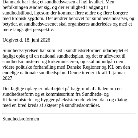
Danmark har i dag et sundhedsvæsen af høj kvalitet. Men
befolkningen ændrer sig, og der er ulighed i adgang til
sundhedstilbud, ligesom der kommer flere ældre og flere borgere
med kronisk sygdom. Det ændrer behovet for sundhedsindsatser, og
betyder, at sundhedsvæsenet skal organiseres anderledes og med et
mere langsigtet perspektiv.
Udgivet d. 18. juni 2026
Sundhedsstyrelsen har som led i sundhedsreformen udarbejdet et
fagligt oplæg til en national sundhedsplan, og det er afleveret til
sundhedsministeren og kirkeministeren, og skal nu indgå i den
videre politiske forhandling med Danske Regioner og KL om den
endelige nationale sundhedsplan. Denne træder i kraft 1. januar
2027.
Det faglige oplæg er udarbejdet på baggrund af aftalen om en
sundhedsreform og et kommissorium fra Sundheds- og
Kirkeministeriet og bygger på eksisterende viden, data og dialog
med en bred kreds af aktører på sundhedsområdet.
Sundhedsreformen