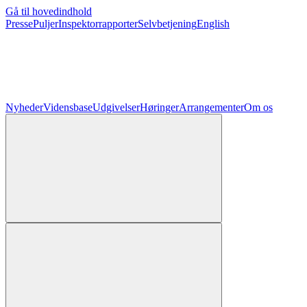
Gå til hovedindhold
Presse
Puljer
Inspektorrapporter
Selvbetjening
English
Nyheder
Vidensbase
Udgivelser
Høringer
Arrangementer
Om os