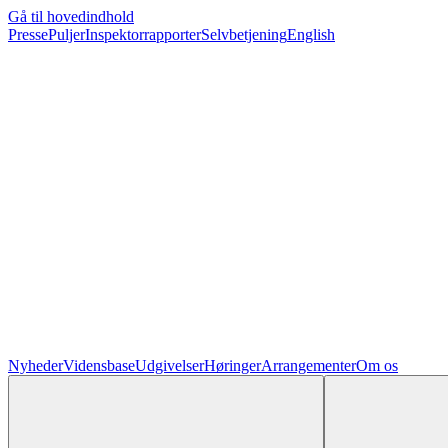
Gå til hovedindhold
Presse
Puljer
Inspektorrapporter
Selvbetjening
English
Nyheder
Vidensbase
Udgivelser
Høringer
Arrangementer
Om os