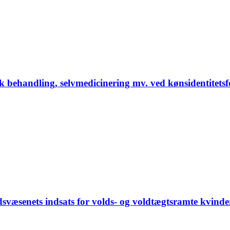
sk behandling, selvmedicinering mv. ved kønsidentitets
svæsenets indsats for volds- og voldtægtsramte kvinde