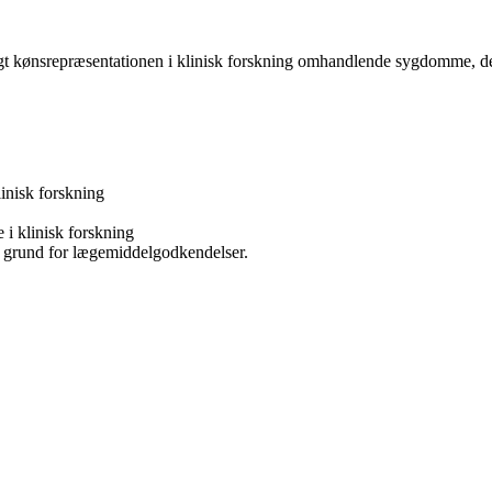
gt kønsrepræsentationen i klinisk forskning omhandlende sygdomme, d
linisk forskning
e i klinisk forskning
il grund for lægemiddelgodkendelser.