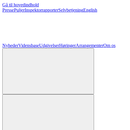
Gå til hovedindhold
Presse
Puljer
Inspektorrapporter
Selvbetjening
English
Nyheder
Vidensbase
Udgivelser
Høringer
Arrangementer
Om os