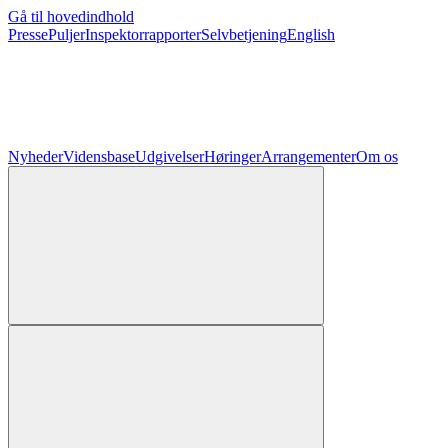
Gå til hovedindhold
Presse
Puljer
Inspektorrapporter
Selvbetjening
English
Nyheder
Vidensbase
Udgivelser
Høringer
Arrangementer
Om os