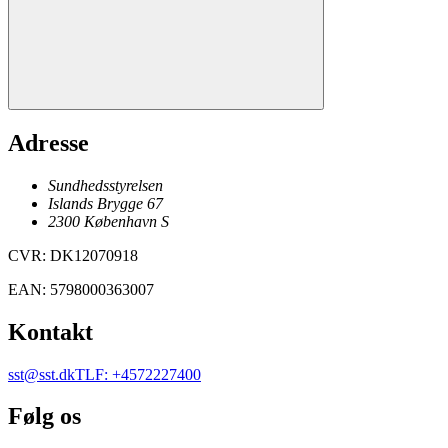
Adresse
Sundhedsstyrelsen
Islands Brygge 67
2300
København
S
CVR
:
DK12070918
EAN
:
5798000363007
Kontakt
sst@sst.dk
TLF
:
+4572227400
Følg os