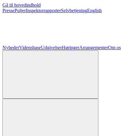
Gå til hovedindhold
Presse
Puljer
Inspektorrapporter
Selvbetjening
English
Nyheder
Vidensbase
Udgivelser
Høringer
Arrangementer
Om os