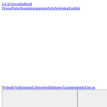
Gå til hovedindhold
Presse
Puljer
Inspektorrapporter
Selvbetjening
English
Nyheder
Vidensbase
Udgivelser
Høringer
Arrangementer
Om os