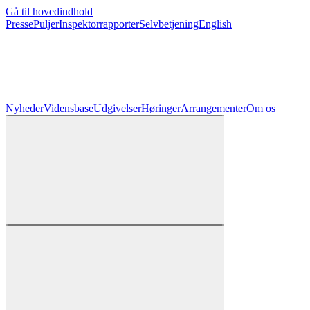
Gå til hovedindhold
Presse
Puljer
Inspektorrapporter
Selvbetjening
English
Nyheder
Vidensbase
Udgivelser
Høringer
Arrangementer
Om os