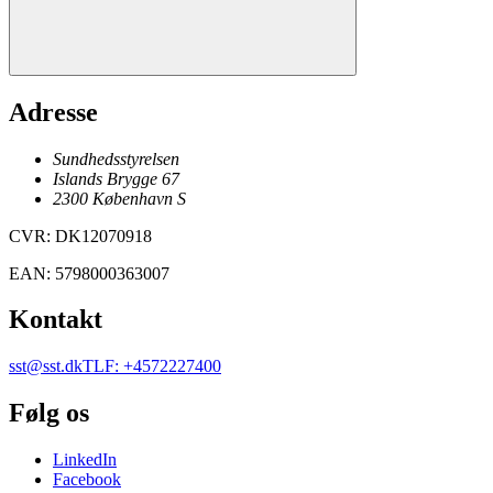
Adresse
Sundhedsstyrelsen
Islands Brygge 67
2300
København
S
CVR
:
DK12070918
EAN
:
5798000363007
Kontakt
sst@sst.dk
TLF
:
+4572227400
Følg os
LinkedIn
Facebook