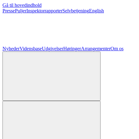
Gå til hovedindhold
Presse
Puljer
Inspektorrapporter
Selvbetjening
English
Nyheder
Vidensbase
Udgivelser
Høringer
Arrangementer
Om os