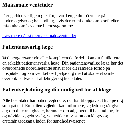
Maksimale ventetider
Der gælder særlige regler for, hvor længe du må vente på
undersøgelser og behandling, hvis der er mistanke om kræft eller
mistanke om bestemte hjertesygdomme.
Læs mere på sst.dk/maksimale-ventetider
Patientansvarlig læge
Ved længerevarende eller komplicerede forløb, kan du få tilknyttet
en såkaldt patientansvarlig læge. Din patientansvarlige læge har det
overordnede koordinerende ansvar for dit samlede forløb på
hospitalet, og kan ved behov hjælpe dig med at skabe et samlet
overblik på tværs af afdelinger og hospitaler.
Patientvejledning og din mulighed for at klage
Alle hospitaler har patientvejledere, der har til opgave at hjælpe dig
som patient. En patientvejleder kan informere, vejlede og rådgive
dig om dine rettigheder, herunder om adgangen til behandling, frit
og udvidet sygehusvalg, ventetider m.v. samt om klage- og
erstatningsadgang inden for sundhedsvæsenet.