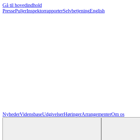
Gå til hovedindhold
Presse
Puljer
Inspektorrapporter
Selvbetjening
English
Nyheder
Vidensbase
Udgivelser
Høringer
Arrangementer
Om os