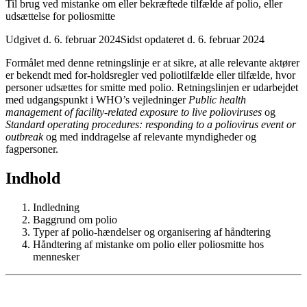
Til brug ved mistanke om eller bekræftede tilfælde af polio, eller
udsættelse for poliosmitte
Udgivet d. 6. februar 2024
Sidst opdateret d. 6. februar 2024
Formålet med denne retningslinje er at sikre, at alle relevante aktører
er bekendt med for-holdsregler ved poliotilfælde eller tilfælde, hvor
personer udsættes for smitte med polio. Retningslinjen er udarbejdet
med udgangspunkt i WHO’s vejledninger
Public health
management of facility-related exposure to live polioviruses
og
Standard operating procedures: responding to a poliovirus event or
outbreak
og med inddragelse af relevante myndigheder og
fagpersoner.
Indhold
Indledning
Baggrund om polio
Typer af polio-hændelser og organisering af håndtering
Håndtering af mistanke om polio eller poliosmitte hos
mennesker