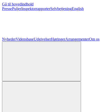
Gå til hovedindhold
Presse
Puljer
Inspektorrapporter
Selvbetjening
English
Nyheder
Vidensbase
Udgivelser
Høringer
Arrangementer
Om os