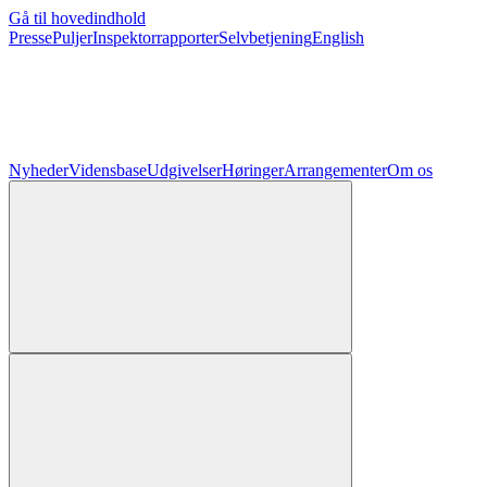
Gå til hovedindhold
Presse
Puljer
Inspektorrapporter
Selvbetjening
English
Nyheder
Vidensbase
Udgivelser
Høringer
Arrangementer
Om os