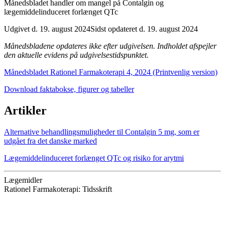
Månedsbladet handler om mangel på Contalgin og
lægemiddelinduceret forlænget QTc
Udgivet d. 19. august 2024
Sidst opdateret d. 19. august 2024
Månedsbladene opdateres ikke efter udgivelsen. Indholdet afspejler
den aktuelle evidens på udgivelsestidspunktet.
Månedsbladet Rationel Farmakoterapi 4, 2024 (Printvenlig version)
Download faktabokse, figurer og tabeller
Artikler
Alternative behandlingsmuligheder til Contalgin 5 mg, som er
udgået fra det danske marked
Lægemiddelinduceret forlænget QTc og risiko for arytmi
Lægemidler
Rationel Farmakoterapi: Tidsskrift