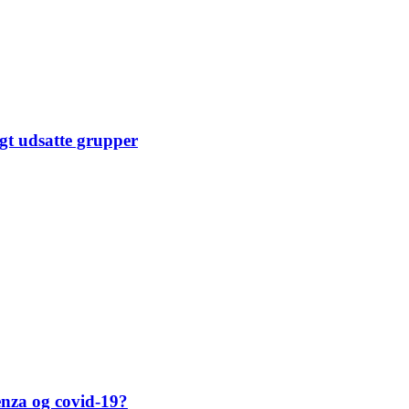
igt udsatte grupper
enza og covid-19?