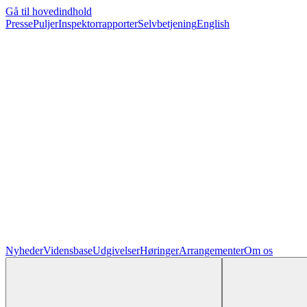
Gå til hovedindhold
Presse
Puljer
Inspektorrapporter
Selvbetjening
English
Nyheder
Vidensbase
Udgivelser
Høringer
Arrangementer
Om os