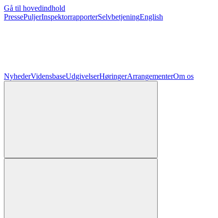
Gå til hovedindhold
Presse
Puljer
Inspektorrapporter
Selvbetjening
English
Nyheder
Vidensbase
Udgivelser
Høringer
Arrangementer
Om os