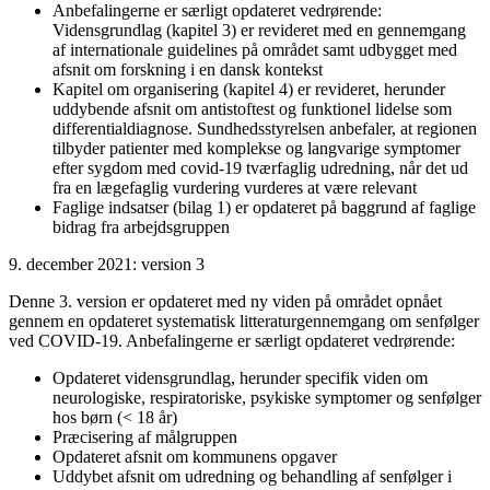
Anbefalingerne er særligt opdateret vedrørende:
Vidensgrundlag (kapitel 3) er revideret med en gennemgang
af internationale guidelines på området samt udbygget med
afsnit om forskning i en dansk kontekst
Kapitel om organisering (kapitel 4) er revideret, herunder
uddybende afsnit om antistoftest og funktionel lidelse som
differentialdiagnose. Sundhedsstyrelsen anbefaler, at regionen
tilbyder patienter med komplekse og langvarige symptomer
efter sygdom med covid-19 tværfaglig udredning, når det ud
fra en lægefaglig vurdering vurderes at være relevant
Faglige indsatser (bilag 1) er opdateret på baggrund af faglige
bidrag fra arbejdsgruppen
9. december 2021: version 3
Denne 3. version er opdateret med ny viden på området opnået
gennem en opdateret systematisk litteraturgennemgang om senfølger
ved COVID-19. Anbefalingerne er særligt opdateret vedrørende:
Opdateret vidensgrundlag, herunder specifik viden om
neurologiske, respiratoriske, psykiske symptomer og senfølger
hos børn (< 18 år)
Præcisering af målgruppen
Opdateret afsnit om kommunens opgaver
Uddybet afsnit om udredning og behandling af senfølger i