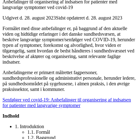
Anbefalinger til organisering af indsatsen for patienter med
langvarige symptomer ved covid-19
Udgivet d. 28. august 2023
Sidst opdateret d. 28. august 2023
Formålet med disse anbefalinger er, på baggrund af den aktuelle
viden og hidtidige erfaringer i det danske sundhedsvæsen, at
beskrive langvarige symptomer/senfølger ved COVID-19, herunder
typen af symptomer, forekomst og alvorlighed, hvor viden er
tilgængelig, samt hvordan de bedst håndteres i sundhedsvæsnet ved
beskrivelse af aktører og organisering, samt relevante faglige
indsatser.
Anbefalingerne er primært målrettet fagpersoner,
sundhedsprofessionelle og administrativt personale, herunder ledere,
på sundhedsområdet på sygehusene, i almen praksis, i den øvrige
praksissektor, samt i kommuner.
Senfølger ved covid-19: Anbefalinger til organisering af indsatsen
for patienter med langvarige symptomer
Indhold
1. Introduktion
1.1. Formål
1.2. Baggrund