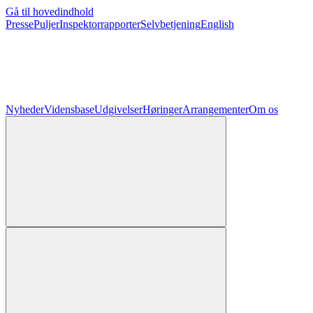
Gå til hovedindhold
Presse
Puljer
Inspektorrapporter
Selvbetjening
English
Nyheder
Vidensbase
Udgivelser
Høringer
Arrangementer
Om os