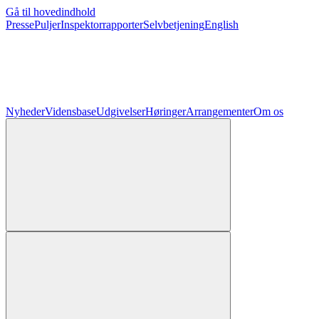
Gå til hovedindhold
Presse
Puljer
Inspektorrapporter
Selvbetjening
English
Nyheder
Vidensbase
Udgivelser
Høringer
Arrangementer
Om os