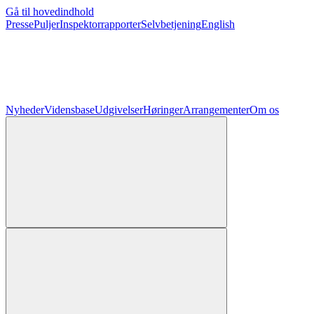
Gå til hovedindhold
Presse
Puljer
Inspektorrapporter
Selvbetjening
English
Nyheder
Vidensbase
Udgivelser
Høringer
Arrangementer
Om os