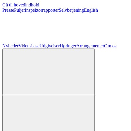
Gå til hovedindhold
Presse
Puljer
Inspektorrapporter
Selvbetjening
English
Nyheder
Vidensbase
Udgivelser
Høringer
Arrangementer
Om os