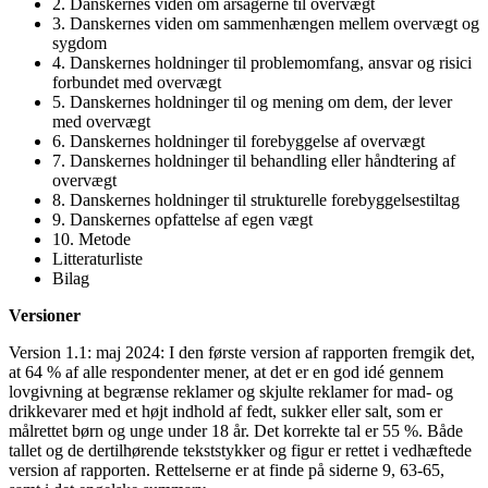
2. Danskernes viden om årsagerne til overvægt
3. Danskernes viden om sammenhængen mellem overvægt og
sygdom
4. Danskernes holdninger til problemomfang, ansvar og risici
forbundet med overvægt
5. Danskernes holdninger til og mening om dem, der lever
med overvægt
6. Danskernes holdninger til forebyggelse af overvægt
7. Danskernes holdninger til behandling eller håndtering af
overvægt
8. Danskernes holdninger til strukturelle forebyggelsestiltag
9. Danskernes opfattelse af egen vægt
10. Metode
Litteraturliste
Bilag
Versioner
Version 1.1: maj 2024: I den første version af rapporten fremgik det,
at 64 % af alle respondenter mener, at det er en god idé gennem
lovgivning at begrænse reklamer og skjulte reklamer for mad- og
drikkevarer med et højt indhold af fedt, sukker eller salt, som er
målrettet børn og unge under 18 år. Det korrekte tal er 55 %. Både
tallet og de dertilhørende tekststykker og figur er rettet i vedhæftede
version af rapporten. Rettelserne er at finde på siderne 9, 63-65,