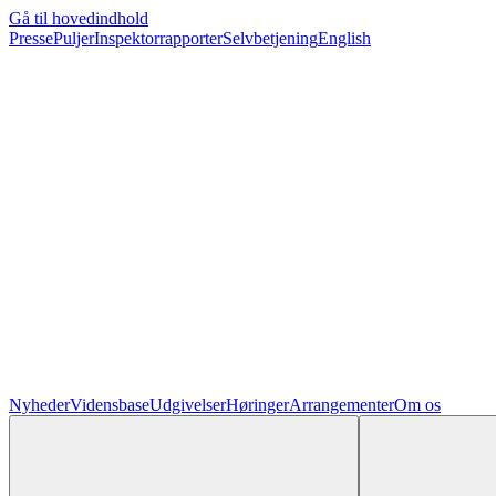
Gå til hovedindhold
Presse
Puljer
Inspektorrapporter
Selvbetjening
English
Nyheder
Vidensbase
Udgivelser
Høringer
Arrangementer
Om os