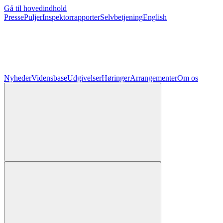
Gå til hovedindhold
Presse
Puljer
Inspektorrapporter
Selvbetjening
English
Nyheder
Vidensbase
Udgivelser
Høringer
Arrangementer
Om os