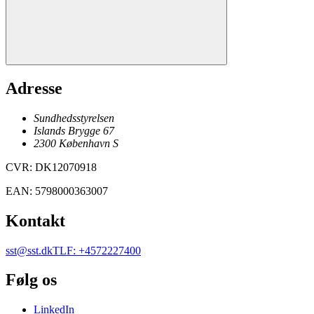
Adresse
Sundhedsstyrelsen
Islands Brygge 67
2300
København
S
CVR
:
DK12070918
EAN
:
5798000363007
Kontakt
sst@sst.dk
TLF
:
+4572227400
Følg os
LinkedIn