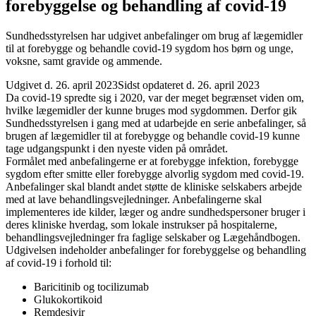
forebyggelse og behandling af covid-19
Sundhedsstyrelsen har udgivet anbefalinger om brug af lægemidler
til at forebygge og behandle covid-19 sygdom hos børn og unge,
voksne, samt gravide og ammende.
Udgivet d. 26. april 2023
Sidst opdateret d. 26. april 2023
Da covid-19 spredte sig i 2020, var der meget begrænset viden om,
hvilke lægemidler der kunne bruges mod sygdommen. Derfor gik
Sundhedsstyrelsen i gang med at udarbejde en serie anbefalinger, så
brugen af lægemidler til at forebygge og behandle covid-19 kunne
tage udgangspunkt i den nyeste viden på området.
Formålet med anbefalingerne er at forebygge infektion, forebygge
sygdom efter smitte eller forebygge alvorlig sygdom med covid-19.
Anbefalinger skal blandt andet støtte de kliniske selskabers arbejde
med at lave behandlingsvejledninger. Anbefalingerne skal
implementeres ide kilder, læger og andre sundhedspersoner bruger i
deres kliniske hverdag, som lokale instrukser på hospitalerne,
behandlingsvejledninger fra faglige selskaber og Lægehåndbogen.
Udgivelsen indeholder anbefalinger for forebyggelse og behandling
af covid-19 i forhold til:
Baricitinib og tocilizumab
Glukokortikoid
Remdesivir