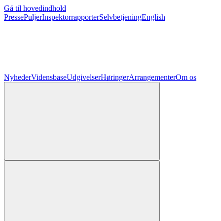
Gå til hovedindhold
Presse
Puljer
Inspektorrapporter
Selvbetjening
English
Nyheder
Vidensbase
Udgivelser
Høringer
Arrangementer
Om os