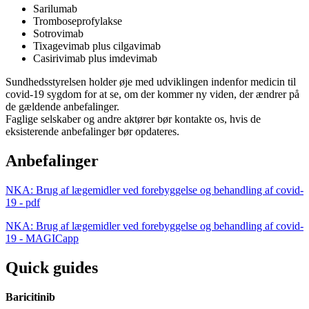
Sarilumab
Tromboseprofylakse
Sotrovimab
Tixagevimab plus cilgavimab
Casirivimab plus imdevimab
Sundhedsstyrelsen holder øje med udviklingen indenfor medicin til
covid-19 sygdom for at se, om der kommer ny viden, der ændrer på
de gældende anbefalinger.
Faglige selskaber og andre aktører bør kontakte os, hvis de
eksisterende anbefalinger bør opdateres.
Anbefalinger
NKA: Brug af lægemidler ved forebyggelse og behandling af covid-
19 - pdf
NKA: Brug af lægemidler ved forebyggelse og behandling af covid-
19 - MAGICapp
Quick guides
Baricitinib