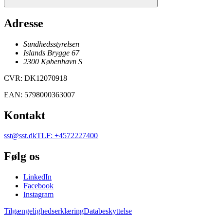
Adresse
Sundhedsstyrelsen
Islands Brygge 67
2300
København
S
CVR
:
DK12070918
EAN
:
5798000363007
Kontakt
sst@sst.dk
TLF
:
+4572227400
Følg os
LinkedIn
Facebook
Instagram
Tilgængelighedserklæring
Databeskyttelse